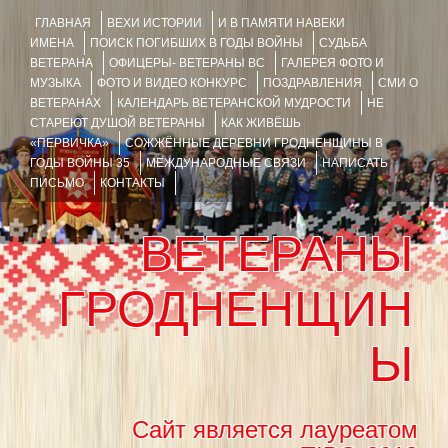
ГЛАВНАЯ
ВЕХИ ИСТОРИИ
И В ПАМЯТИ НАВЕКИ
ИМЕНА
ПОИСК ПОГИБШИХ В ГОДЫ ВОЙНЫ
СУДЬБА
ВЕТЕРАНА
ОФИЦЕРЫ- ВЕТЕРАНЫ ВС
ГАЛЕРЕЯ ФОТО И
МУЗЫКА
ФОТО И ВИДЕО КОНКУРС
ПОЗДРАВЛЕНИЯ
СМИ О
ВЕТЕРАНАХ
КАЛЕНДАРЬ ВЕТЕРАНСКОЙ МУДРОСТИ
НЕ
СТАРЕЮТ ДУШОЙ ВЕТЕРАНЫ
КАК ЖИВЁШЬ
«ПЕРВИЧКА»
СОЖЖЁННЫЕ ДЕРЕВНИ ГРОДНЕНЩИНЫ В
ГОДЫ ВОЙНЫ 35
МЕЖДУНАРОДНЫЕ СВЯЗИ
НАПИСАТЬ
ПИСЬМО
КОНТАКТЫ
ВЕТЕРАНЫ
ГРОДНЕНЩИН
Ы
Сайт является лауреатом