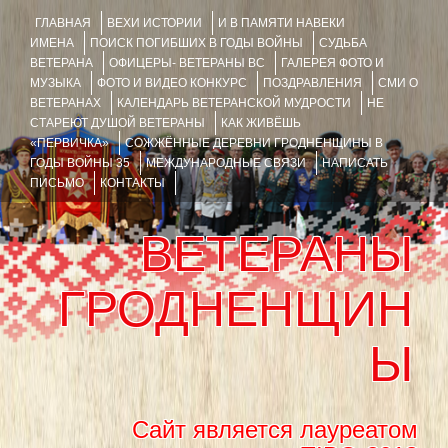
ГЛАВНАЯ
ВЕХИ ИСТОРИИ
И В ПАМЯТИ НАВЕКИ
ИМЕНА
ПОИСК ПОГИБШИХ В ГОДЫ ВОЙНЫ
СУДЬБА
ВЕТЕРАНА
ОФИЦЕРЫ- ВЕТЕРАНЫ ВС
ГАЛЕРЕЯ ФОТО И
МУЗЫКА
ФОТО И ВИДЕО КОНКУРС
ПОЗДРАВЛЕНИЯ
СМИ О
ВЕТЕРАНАХ
КАЛЕНДАРЬ ВЕТЕРАНСКОЙ МУДРОСТИ
НЕ
СТАРЕЮТ ДУШОЙ ВЕТЕРАНЫ
КАК ЖИВЁШЬ
«ПЕРВИЧКА»
СОЖЖЁННЫЕ ДЕРЕВНИ ГРОДНЕНЩИНЫ В
ГОДЫ ВОЙНЫ 35
МЕЖДУНАРОДНЫЕ СВЯЗИ
НАПИСАТЬ
ПИСЬМО
КОНТАКТЫ
ВЕТЕРАНЫ
ГРОДНЕНЩИН
Ы
Сайт является лауреатом