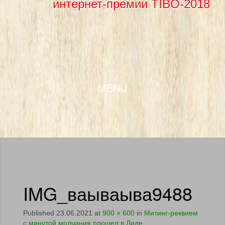
интернет-премии TIBO-2018
SKIP TO CONTENT
MENU
IMG_ваываыва9488
Published
23.06.2021
at
900 × 600
in
Митинг-реквием
с минутой молчания прошел в Лиде