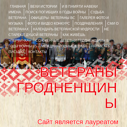
ГЛАВНАЯ
ВЕХИ ИСТОРИИ
И В ПАМЯТИ НАВЕКИ
ИМЕНА
ПОИСК ПОГИБШИХ В ГОДЫ ВОЙНЫ
СУДЬБА
ВЕТЕРАНА
ОФИЦЕРЫ- ВЕТЕРАНЫ ВС
ГАЛЕРЕЯ ФОТО И
МУЗЫКА
ФОТО И ВИДЕО КОНКУРС
ПОЗДРАВЛЕНИЯ
СМИ О
ВЕТЕРАНАХ
КАЛЕНДАРЬ ВЕТЕРАНСКОЙ МУДРОСТИ
НЕ
СТАРЕЮТ ДУШОЙ ВЕТЕРАНЫ
КАК ЖИВЁШЬ
«ПЕРВИЧКА»
СОЖЖЁННЫЕ ДЕРЕВНИ ГРОДНЕНЩИНЫ В
ГОДЫ ВОЙНЫ 35
МЕЖДУНАРОДНЫЕ СВЯЗИ
НАПИСАТЬ
ПИСЬМО
КОНТАКТЫ
ВЕТЕРАНЫ
ГРОДНЕНЩИН
Ы
Сайт является лауреатом