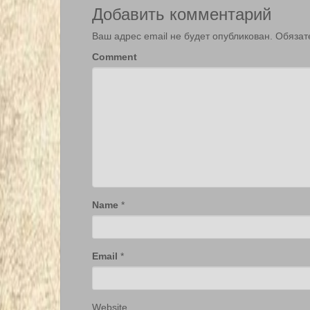
Добавить комментарий
Ваш адрес email не будет опубликован.
Обязат
Comment
Name
*
Email
*
Website