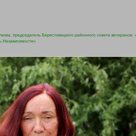
кова, председатель Берестовицкого районного совета ветеранов: 
нь Независимости»