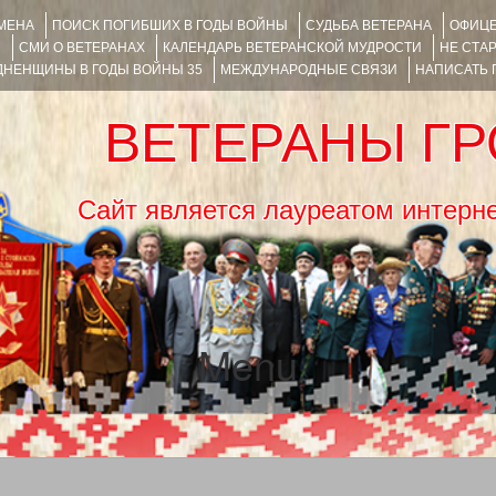
ИМЕНА
ПОИСК ПОГИБШИХ В ГОДЫ ВОЙНЫ
СУДЬБА ВЕТЕРАНА
ОФИЦЕ
Я
СМИ О ВЕТЕРАНАХ
КАЛЕНДАРЬ ВЕТЕРАНСКОЙ МУДРОСТИ
НЕ СТА
НЕНЩИНЫ В ГОДЫ ВОЙНЫ 35
МЕЖДУНАРОДНЫЕ СВЯЗИ
НАПИСАТЬ
ВЕТЕРАНЫ Г
Сайт является лауреатом ин
Menu
SKIP TO CONTENT