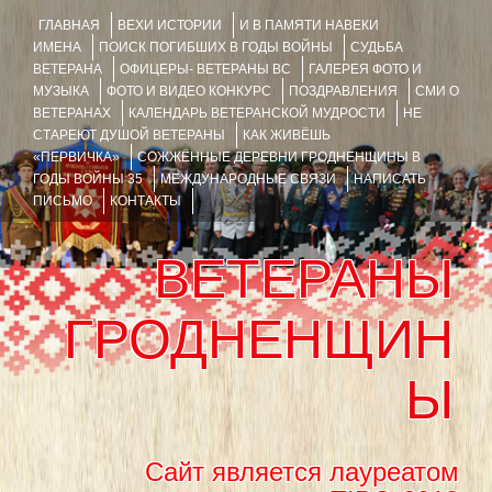
ГЛАВНАЯ
ВЕХИ ИСТОРИИ
И В ПАМЯТИ НАВЕКИ
ИМЕНА
ПОИСК ПОГИБШИХ В ГОДЫ ВОЙНЫ
СУДЬБА
ВЕТЕРАНА
ОФИЦЕРЫ- ВЕТЕРАНЫ ВС
ГАЛЕРЕЯ ФОТО И
МУЗЫКА
ФОТО И ВИДЕО КОНКУРС
ПОЗДРАВЛЕНИЯ
СМИ О
ВЕТЕРАНАХ
КАЛЕНДАРЬ ВЕТЕРАНСКОЙ МУДРОСТИ
НЕ
СТАРЕЮТ ДУШОЙ ВЕТЕРАНЫ
КАК ЖИВЁШЬ
«ПЕРВИЧКА»
СОЖЖЁННЫЕ ДЕРЕВНИ ГРОДНЕНЩИНЫ В
ГОДЫ ВОЙНЫ 35
МЕЖДУНАРОДНЫЕ СВЯЗИ
НАПИСАТЬ
ПИСЬМО
КОНТАКТЫ
ВЕТЕРАНЫ
ГРОДНЕНЩИН
Ы
Сайт является лауреатом