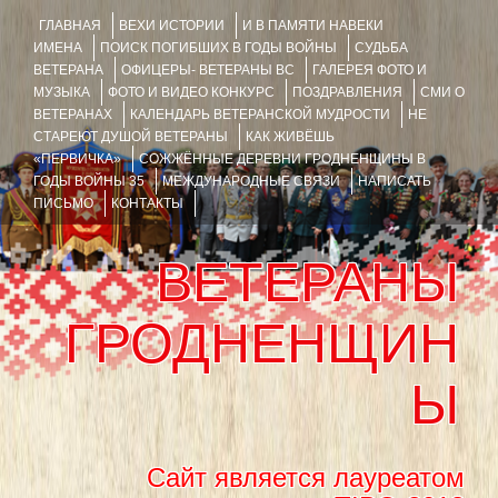
ГЛАВНАЯ
ВЕХИ ИСТОРИИ
И В ПАМЯТИ НАВЕКИ
ИМЕНА
ПОИСК ПОГИБШИХ В ГОДЫ ВОЙНЫ
СУДЬБА
ВЕТЕРАНА
ОФИЦЕРЫ- ВЕТЕРАНЫ ВС
ГАЛЕРЕЯ ФОТО И
МУЗЫКА
ФОТО И ВИДЕО КОНКУРС
ПОЗДРАВЛЕНИЯ
СМИ О
ВЕТЕРАНАХ
КАЛЕНДАРЬ ВЕТЕРАНСКОЙ МУДРОСТИ
НЕ
СТАРЕЮТ ДУШОЙ ВЕТЕРАНЫ
КАК ЖИВЁШЬ
«ПЕРВИЧКА»
СОЖЖЁННЫЕ ДЕРЕВНИ ГРОДНЕНЩИНЫ В
ГОДЫ ВОЙНЫ 35
МЕЖДУНАРОДНЫЕ СВЯЗИ
НАПИСАТЬ
ПИСЬМО
КОНТАКТЫ
ВЕТЕРАНЫ
ГРОДНЕНЩИН
Ы
Сайт является лауреатом