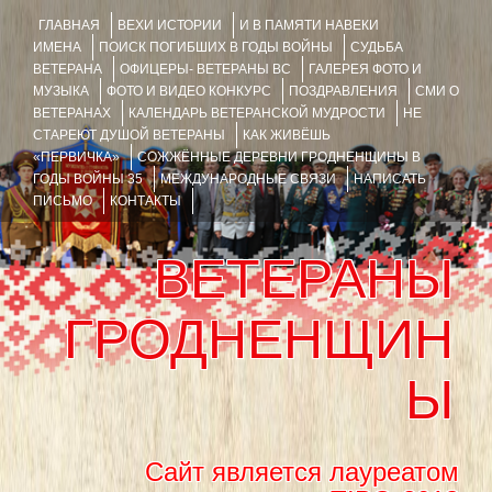
ГЛАВНАЯ
ВЕХИ ИСТОРИИ
И В ПАМЯТИ НАВЕКИ
ИМЕНА
ПОИСК ПОГИБШИХ В ГОДЫ ВОЙНЫ
СУДЬБА
ВЕТЕРАНА
ОФИЦЕРЫ- ВЕТЕРАНЫ ВС
ГАЛЕРЕЯ ФОТО И
МУЗЫКА
ФОТО И ВИДЕО КОНКУРС
ПОЗДРАВЛЕНИЯ
СМИ О
ВЕТЕРАНАХ
КАЛЕНДАРЬ ВЕТЕРАНСКОЙ МУДРОСТИ
НЕ
СТАРЕЮТ ДУШОЙ ВЕТЕРАНЫ
КАК ЖИВЁШЬ
«ПЕРВИЧКА»
СОЖЖЁННЫЕ ДЕРЕВНИ ГРОДНЕНЩИНЫ В
ГОДЫ ВОЙНЫ 35
МЕЖДУНАРОДНЫЕ СВЯЗИ
НАПИСАТЬ
ПИСЬМО
КОНТАКТЫ
ВЕТЕРАНЫ
ГРОДНЕНЩИН
Ы
Сайт является лауреатом