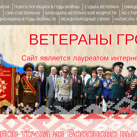
ИМЕНА
ПОИСК ПОГИБШИХ В ГОДЫ ВОЙНЫ
СУДЬБА ВЕТЕРАНА
ОФИЦЕ
Я
СМИ О ВЕТЕРАНАХ
КАЛЕНДАРЬ ВЕТЕРАНСКОЙ МУДРОСТИ
НЕ СТА
НЕНЩИНЫ В ГОДЫ ВОЙНЫ 35
МЕЖДУНАРОДНЫЕ СВЯЗИ
НАПИСАТЬ
ВЕТЕРАНЫ Г
Сайт является лауреатом ин
Menu
SKIP TO CONTENT
нов труда из Вороново вы