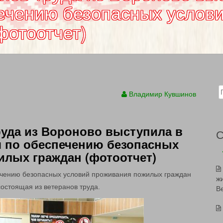
ечению безопасных услов
фотоотчет)
Sear
Владимир Кувшинов
руда из Вороново выступила в
я по обеспечению безопасных
лых граждан (фотоотчет)
чению безопасных условий проживания пожилых граждан
ж
состоящая из ветеранов труда.
В