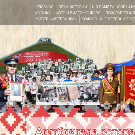
ГЛАВНАЯ
ВЕХИ ИСТОРИИ
И В ПАМЯТИ НАВЕКИ 
МУЗЫКА
ФОТО И ВИДЕО КОНКУРС
ПОЗДРАВЛЕНИ
ЖИВЁШЬ «ПЕРВИЧКА»
СОЖЖЁННЫЕ ДЕРЕВНИ ГРОД
Агитбригада ветера