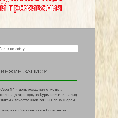
ий проживания
ch for:
СВЕЖИЕ ЗАПИСИ
Свой 97-й день рождения отметила
ительница агрогородка Куриловичи, инвалид
еликой Отечественной войны Елена Шарай
Ветераны Слонимщины в Волковыске