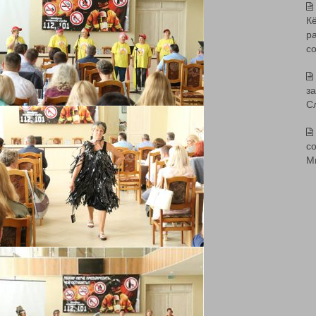
К
р
с
з
С
со
М