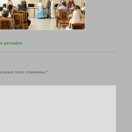
he
permalink
.
ельные поля помечены
*