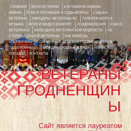
ГЛАВНАЯ
ВЕХИ ИСТОРИИ
И В ПАМЯТИ НАВЕКИ
ИМЕНА
ПОИСК ПОГИБШИХ В ГОДЫ ВОЙНЫ
СУДЬБА
ВЕТЕРАНА
ОФИЦЕРЫ- ВЕТЕРАНЫ ВС
ГАЛЕРЕЯ ФОТО И
МУЗЫКА
ФОТО И ВИДЕО КОНКУРС
ПОЗДРАВЛЕНИЯ
СМИ О
ВЕТЕРАНАХ
КАЛЕНДАРЬ ВЕТЕРАНСКОЙ МУДРОСТИ
НЕ
СТАРЕЮТ ДУШОЙ ВЕТЕРАНЫ
КАК ЖИВЁШЬ
«ПЕРВИЧКА»
СОЖЖЁННЫЕ ДЕРЕВНИ ГРОДНЕНЩИНЫ В
ГОДЫ ВОЙНЫ 35
МЕЖДУНАРОДНЫЕ СВЯЗИ
НАПИСАТЬ
ПИСЬМО
КОНТАКТЫ
ВЕТЕРАНЫ
ГРОДНЕНЩИН
Ы
Сайт является лауреатом