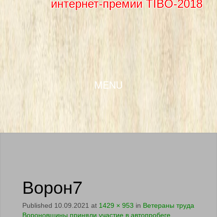
интернет-премии TIBO-2018
SKIP TO CONTENT
MENU
Ворон7
Published
10.09.2021
at
1429 × 953
in
Ветераны труда
Вороновщины приняли участие в автопробеге