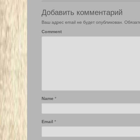
Добавить комментарий
Ваш адрес email не будет опубликован.
Обязат
Comment
Name
*
Email
*