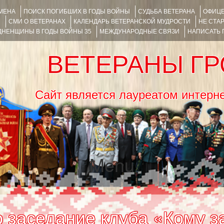
ИМЕНА
ПОИСК ПОГИБШИХ В ГОДЫ ВОЙНЫ
СУДЬБА ВЕТЕРАНА
ОФИЦЕ
Я
СМИ О ВЕТЕРАНАХ
КАЛЕНДАРЬ ВЕТЕРАНСКОЙ МУДРОСТИ
НЕ СТА
НЕНЩИНЫ В ГОДЫ ВОЙНЫ 35
МЕЖДУНАРОДНЫЕ СВЯЗИ
НАПИСАТЬ
ВЕТЕРАНЫ Г
Сайт является лауреатом ин
Menu
SKIP TO CONTENT
 заседание клуба «Кому з