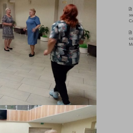
з
С
со
М