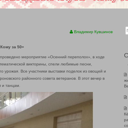
Sear
Владимир Кувшинов
ому за 50»
», проведено мероприятие «Осенний переполох», в ходе
 тематической викторины, спели любимые песни,
о урожая. Все участники выставки поделок из овощей и
оновского районного совета ветеранов. В этот вечер в
ж
 и танцам.
В
К
р
с