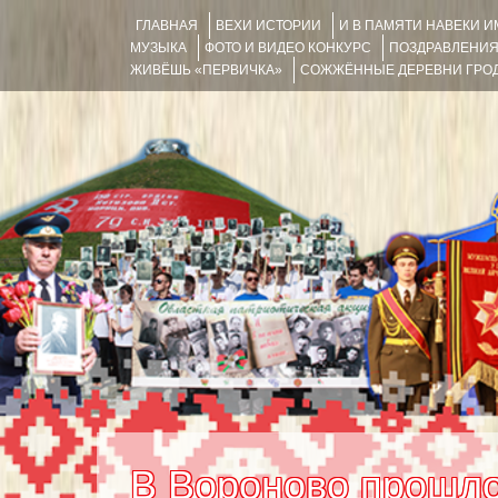
ГЛАВНАЯ
ВЕХИ ИСТОРИИ
И В ПАМЯТИ НАВЕКИ 
МУЗЫКА
ФОТО И ВИДЕО КОНКУРС
ПОЗДРАВЛЕНИ
ЖИВЁШЬ «ПЕРВИЧКА»
СОЖЖЁННЫЕ ДЕРЕВНИ ГРОД
В Вороново прошло