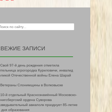
ch for:
СВЕЖИЕ ЗАПИСИ
Свой 97-й день рождения отметила
ительница агрогородка Куриловичи, инвалид
еликой Отечественной войны Елена Шарай
Ветераны Слонимщины в Волковыске
10-й отдельный Краснознамённый Московско-
ёнигсбергский ордена Суворова
азведывательный авиаполк празднует 85-летие
о дня образования