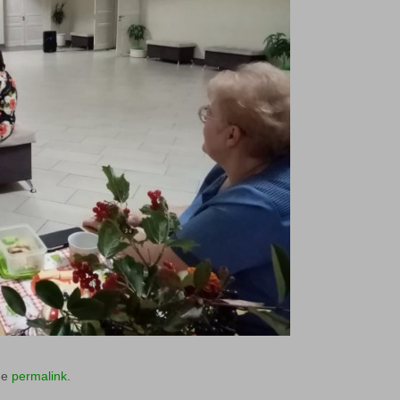
he
permalink
.