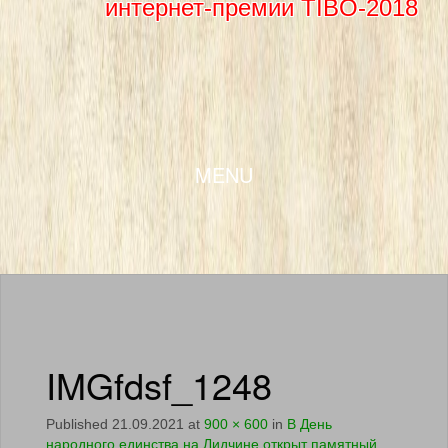
интернет-премии TIBO-2018
SKIP TO CONTENT
MENU
IMGfdsf_1248
Published
21.09.2021
at
900 × 600
in
В День
народного единства на Лидчине открыт памятный