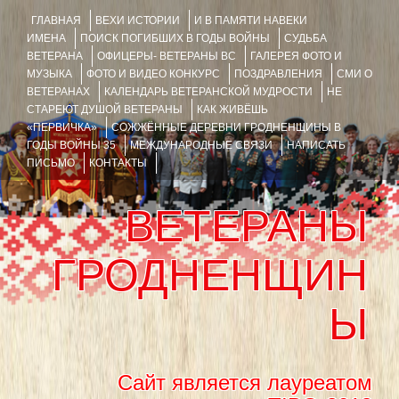
ГЛАВНАЯ
ВЕХИ ИСТОРИИ
И В ПАМЯТИ НАВЕКИ
ИМЕНА
ПОИСК ПОГИБШИХ В ГОДЫ ВОЙНЫ
СУДЬБА
ВЕТЕРАНА
ОФИЦЕРЫ- ВЕТЕРАНЫ ВС
ГАЛЕРЕЯ ФОТО И
МУЗЫКА
ФОТО И ВИДЕО КОНКУРС
ПОЗДРАВЛЕНИЯ
СМИ О
ВЕТЕРАНАХ
КАЛЕНДАРЬ ВЕТЕРАНСКОЙ МУДРОСТИ
НЕ
СТАРЕЮТ ДУШОЙ ВЕТЕРАНЫ
КАК ЖИВЁШЬ
«ПЕРВИЧКА»
СОЖЖЁННЫЕ ДЕРЕВНИ ГРОДНЕНЩИНЫ В
ГОДЫ ВОЙНЫ 35
МЕЖДУНАРОДНЫЕ СВЯЗИ
НАПИСАТЬ
ПИСЬМО
КОНТАКТЫ
ВЕТЕРАНЫ
ГРОДНЕНЩИН
Ы
Сайт является лауреатом