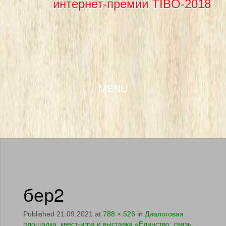
интернет-премии TIBO-2018
SKIP TO CONTENT
MENU
бер2
Published
21.09.2021
at
788 × 526
in
Диалоговая
площадка, квест-игра и выставка «Единство: связь