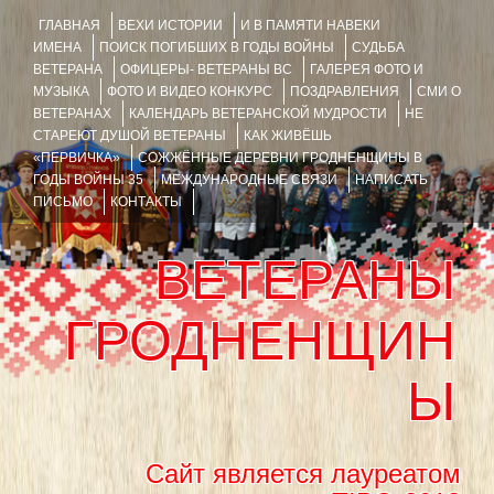
ГЛАВНАЯ
ВЕХИ ИСТОРИИ
И В ПАМЯТИ НАВЕКИ
ИМЕНА
ПОИСК ПОГИБШИХ В ГОДЫ ВОЙНЫ
СУДЬБА
ВЕТЕРАНА
ОФИЦЕРЫ- ВЕТЕРАНЫ ВС
ГАЛЕРЕЯ ФОТО И
МУЗЫКА
ФОТО И ВИДЕО КОНКУРС
ПОЗДРАВЛЕНИЯ
СМИ О
ВЕТЕРАНАХ
КАЛЕНДАРЬ ВЕТЕРАНСКОЙ МУДРОСТИ
НЕ
СТАРЕЮТ ДУШОЙ ВЕТЕРАНЫ
КАК ЖИВЁШЬ
«ПЕРВИЧКА»
СОЖЖЁННЫЕ ДЕРЕВНИ ГРОДНЕНЩИНЫ В
ГОДЫ ВОЙНЫ 35
МЕЖДУНАРОДНЫЕ СВЯЗИ
НАПИСАТЬ
ПИСЬМО
КОНТАКТЫ
ВЕТЕРАНЫ
ГРОДНЕНЩИН
Ы
Сайт является лауреатом