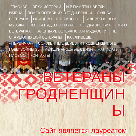
ГЛАВНАЯ
ВЕХИ ИСТОРИИ
И В ПАМЯТИ НАВЕКИ
ИМЕНА
ПОИСК ПОГИБШИХ В ГОДЫ ВОЙНЫ
СУДЬБА
ВЕТЕРАНА
ОФИЦЕРЫ- ВЕТЕРАНЫ ВС
ГАЛЕРЕЯ ФОТО И
МУЗЫКА
ФОТО И ВИДЕО КОНКУРС
ПОЗДРАВЛЕНИЯ
СМИ О
ВЕТЕРАНАХ
КАЛЕНДАРЬ ВЕТЕРАНСКОЙ МУДРОСТИ
НЕ
СТАРЕЮТ ДУШОЙ ВЕТЕРАНЫ
КАК ЖИВЁШЬ
«ПЕРВИЧКА»
СОЖЖЁННЫЕ ДЕРЕВНИ ГРОДНЕНЩИНЫ В
ГОДЫ ВОЙНЫ 35
МЕЖДУНАРОДНЫЕ СВЯЗИ
НАПИСАТЬ
ПИСЬМО
КОНТАКТЫ
ВЕТЕРАНЫ
ГРОДНЕНЩИН
Ы
Сайт является лауреатом