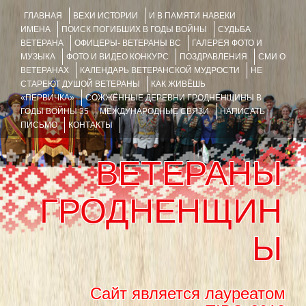
ГЛАВНАЯ
ВЕХИ ИСТОРИИ
И В ПАМЯТИ НАВЕКИ
ИМЕНА
ПОИСК ПОГИБШИХ В ГОДЫ ВОЙНЫ
СУДЬБА
ВЕТЕРАНА
ОФИЦЕРЫ- ВЕТЕРАНЫ ВС
ГАЛЕРЕЯ ФОТО И
МУЗЫКА
ФОТО И ВИДЕО КОНКУРС
ПОЗДРАВЛЕНИЯ
СМИ О
ВЕТЕРАНАХ
КАЛЕНДАРЬ ВЕТЕРАНСКОЙ МУДРОСТИ
НЕ
СТАРЕЮТ ДУШОЙ ВЕТЕРАНЫ
КАК ЖИВЁШЬ
«ПЕРВИЧКА»
СОЖЖЁННЫЕ ДЕРЕВНИ ГРОДНЕНЩИНЫ В
ГОДЫ ВОЙНЫ 35
МЕЖДУНАРОДНЫЕ СВЯЗИ
НАПИСАТЬ
ПИСЬМО
КОНТАКТЫ
ВЕТЕРАНЫ
ГРОДНЕНЩИН
Ы
Сайт является лауреатом