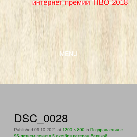
интернет-премии TIBO-2018
SKIP TO CONTENT
MENU
DSC_0028
Published
06.10.2021
at
1200 × 800
in
Поздравления с
95-летием принял 5 октября ветеран Великой