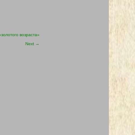
золотого возраста»
Next
→