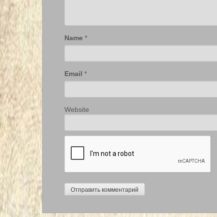
Name
*
Email
*
Website