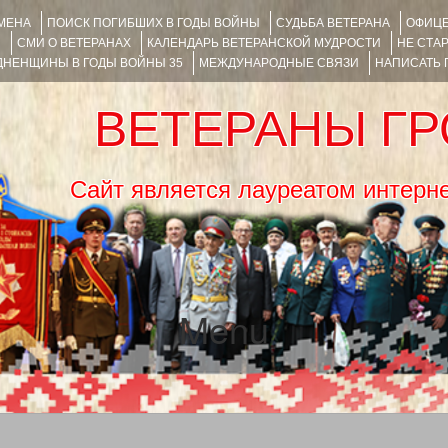
ИМЕНА
ПОИСК ПОГИБШИХ В ГОДЫ ВОЙНЫ
СУДЬБА ВЕТЕРАНА
ОФИЦЕ
Я
СМИ О ВЕТЕРАНАХ
КАЛЕНДАРЬ ВЕТЕРАНСКОЙ МУДРОСТИ
НЕ СТА
НЕНЩИНЫ В ГОДЫ ВОЙНЫ 35
МЕЖДУНАРОДНЫЕ СВЯЗИ
НАПИСАТЬ
ВЕТЕРАНЫ Г
Сайт является лауреатом ин
Menu
SKIP TO CONTENT