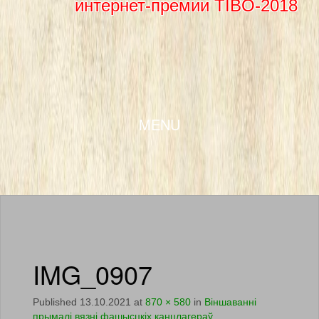
интернет-премии TIBO-2018
SKIP TO CONTENT
MENU
IMG_0907
Published
13.10.2021
at
870 × 580
in
Віншаванні
прымалі вязні фашысцкіх канцлагераў