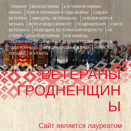
ГЛАВНАЯ
ВЕХИ ИСТОРИИ
И В ПАМЯТИ НАВЕКИ
ИМЕНА
ПОИСК ПОГИБШИХ В ГОДЫ ВОЙНЫ
СУДЬБА
ВЕТЕРАНА
ОФИЦЕРЫ- ВЕТЕРАНЫ ВС
ГАЛЕРЕЯ ФОТО И
МУЗЫКА
ФОТО И ВИДЕО КОНКУРС
ПОЗДРАВЛЕНИЯ
СМИ О
ВЕТЕРАНАХ
КАЛЕНДАРЬ ВЕТЕРАНСКОЙ МУДРОСТИ
НЕ
СТАРЕЮТ ДУШОЙ ВЕТЕРАНЫ
КАК ЖИВЁШЬ
«ПЕРВИЧКА»
СОЖЖЁННЫЕ ДЕРЕВНИ ГРОДНЕНЩИНЫ В
ГОДЫ ВОЙНЫ 35
МЕЖДУНАРОДНЫЕ СВЯЗИ
НАПИСАТЬ
ПИСЬМО
КОНТАКТЫ
ВЕТЕРАНЫ
ГРОДНЕНЩИН
Ы
Сайт является лауреатом