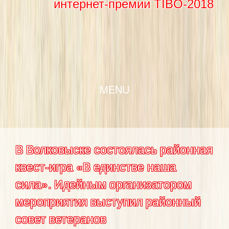
интернет-премии TIBO-2018
SKIP TO CONTENT
MENU
В Волковыске состоялась районная
квест-игра «В единстве наша
сила». Идейным организатором
мероприятия выступил районный
совет ветеранов