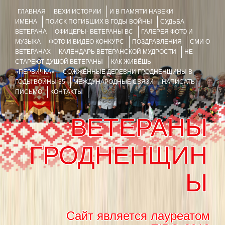
ГЛАВНАЯ
ВЕХИ ИСТОРИИ
И В ПАМЯТИ НАВЕКИ
ИМЕНА
ПОИСК ПОГИБШИХ В ГОДЫ ВОЙНЫ
СУДЬБА
ВЕТЕРАНА
ОФИЦЕРЫ- ВЕТЕРАНЫ ВС
ГАЛЕРЕЯ ФОТО И
МУЗЫКА
ФОТО И ВИДЕО КОНКУРС
ПОЗДРАВЛЕНИЯ
СМИ О
ВЕТЕРАНАХ
КАЛЕНДАРЬ ВЕТЕРАНСКОЙ МУДРОСТИ
НЕ
СТАРЕЮТ ДУШОЙ ВЕТЕРАНЫ
КАК ЖИВЁШЬ
«ПЕРВИЧКА»
СОЖЖЁННЫЕ ДЕРЕВНИ ГРОДНЕНЩИНЫ В
ГОДЫ ВОЙНЫ 35
МЕЖДУНАРОДНЫЕ СВЯЗИ
НАПИСАТЬ
ПИСЬМО
КОНТАКТЫ
ВЕТЕРАНЫ
ГРОДНЕНЩИН
Ы
Сайт является лауреатом