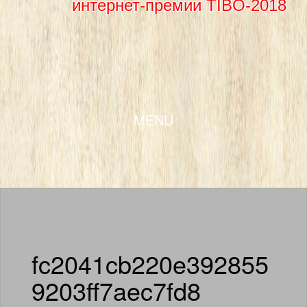
интернет-премии TIBO-2018
SKIP TO CONTENT
MENU
fc2041cb220e392855
9203ff7aec7fd8