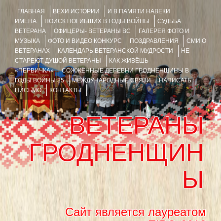
ГЛАВНАЯ
ВЕХИ ИСТОРИИ
И В ПАМЯТИ НАВЕКИ
ИМЕНА
ПОИСК ПОГИБШИХ В ГОДЫ ВОЙНЫ
СУДЬБА
ВЕТЕРАНА
ОФИЦЕРЫ- ВЕТЕРАНЫ ВС
ГАЛЕРЕЯ ФОТО И
МУЗЫКА
ФОТО И ВИДЕО КОНКУРС
ПОЗДРАВЛЕНИЯ
СМИ О
ВЕТЕРАНАХ
КАЛЕНДАРЬ ВЕТЕРАНСКОЙ МУДРОСТИ
НЕ
СТАРЕЮТ ДУШОЙ ВЕТЕРАНЫ
КАК ЖИВЁШЬ
«ПЕРВИЧКА»
СОЖЖЁННЫЕ ДЕРЕВНИ ГРОДНЕНЩИНЫ В
ГОДЫ ВОЙНЫ 35
МЕЖДУНАРОДНЫЕ СВЯЗИ
НАПИСАТЬ
ПИСЬМО
КОНТАКТЫ
ВЕТЕРАНЫ
ГРОДНЕНЩИН
Ы
Сайт является лауреатом