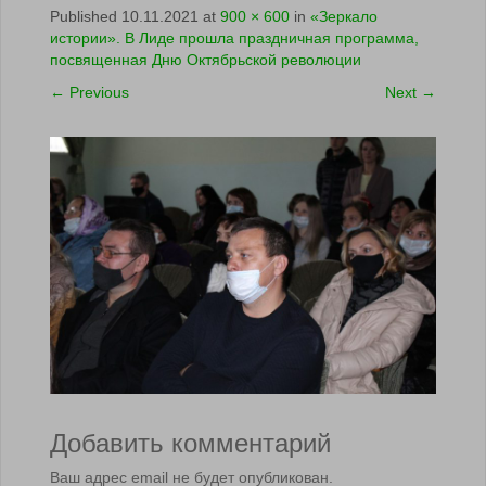
Published
10.11.2021
at
900 × 600
in
«Зеркало
истории». В Лиде прошла праздничная программа,
посвященная Дню Октябрьской революции
←
Previous
Next
→
Добавить комментарий
Ваш адрес email не будет опубликован.