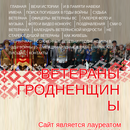
ГЛАВНАЯ
ВЕХИ ИСТОРИИ
И В ПАМЯТИ НАВЕКИ
ИМЕНА
ПОИСК ПОГИБШИХ В ГОДЫ ВОЙНЫ
СУДЬБА
ВЕТЕРАНА
ОФИЦЕРЫ- ВЕТЕРАНЫ ВС
ГАЛЕРЕЯ ФОТО И
МУЗЫКА
ФОТО И ВИДЕО КОНКУРС
ПОЗДРАВЛЕНИЯ
СМИ О
ВЕТЕРАНАХ
КАЛЕНДАРЬ ВЕТЕРАНСКОЙ МУДРОСТИ
НЕ
СТАРЕЮТ ДУШОЙ ВЕТЕРАНЫ
КАК ЖИВЁШЬ
«ПЕРВИЧКА»
СОЖЖЁННЫЕ ДЕРЕВНИ ГРОДНЕНЩИНЫ В
ГОДЫ ВОЙНЫ 35
МЕЖДУНАРОДНЫЕ СВЯЗИ
НАПИСАТЬ
ПИСЬМО
КОНТАКТЫ
ВЕТЕРАНЫ
ГРОДНЕНЩИН
Ы
Сайт является лауреатом