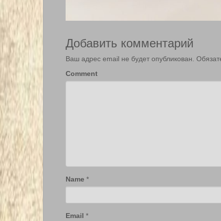
Добавить комментарий
Ваш адрес email не будет опубликован.
Обязат
Comment
Name
*
Email
*