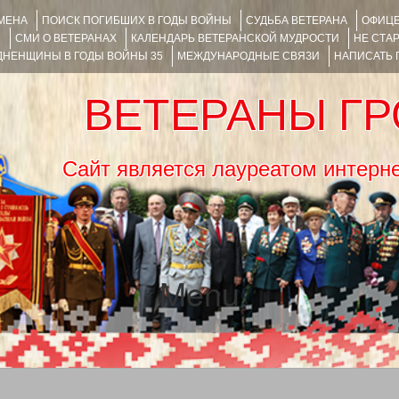
ИМЕНА
ПОИСК ПОГИБШИХ В ГОДЫ ВОЙНЫ
СУДЬБА ВЕТЕРАНА
ОФИЦЕ
Я
СМИ О ВЕТЕРАНАХ
КАЛЕНДАРЬ ВЕТЕРАНСКОЙ МУДРОСТИ
НЕ СТА
НЕНЩИНЫ В ГОДЫ ВОЙНЫ 35
МЕЖДУНАРОДНЫЕ СВЯЗИ
НАПИСАТЬ
ВЕТЕРАНЫ Г
Сайт является лауреатом ин
Menu
SKIP TO CONTENT