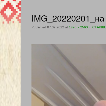
IMG_20220201_на 
Published
07.02.2022
at
1920 × 2560
in
СТАРШЕ