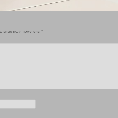
ельные поля помечены
*