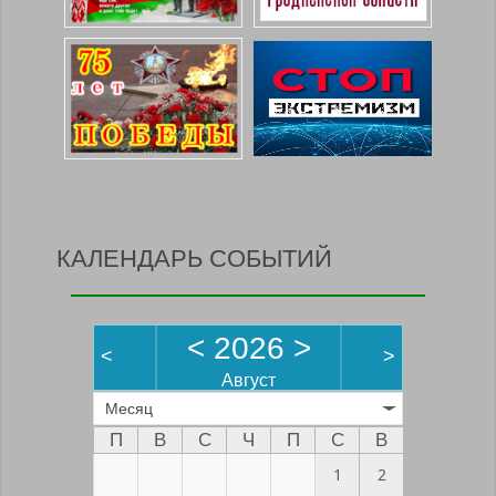
КАЛЕНДАРЬ СОБЫТИЙ
<
2026
>
<
>
Август
Месяц
П
В
С
Ч
П
С
В
1
2