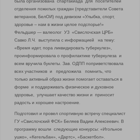
была организована спартакиада для посетителей
отделения пожилых граждан (представители Совета
ветеранов, БелОИ) под девизом «Улыбка, спорт,
здоровье – нам в жизни целое подспорье!»
Фельдшер — валеолог УЗ «Свислочская ЦРБ»
Савко Л.Ч. выступила с информацией на тему:
«Время идет, пора ликвидировать туберкулез»,
проинформировала о профилактике туберкулеза и
всем вручила буклеты. Зав. ОДПП поприветствовала
всех участников и предложила помнить, что
только активный образ жизни помогает оставаться в
форме и поддерживать физическое и духовное
здоровье, улучшает качество жизни и приносит
радость и хорошее настроение.
Подготовил и провел спортивную встречу специалист
ГУ «Свислочский ФСК» Беляев Вадим Алексеевич. В
программу вошли следующие конкурсы: «Игольное
ушко», «Кегельбан», «Дартс», «Баскетбол».