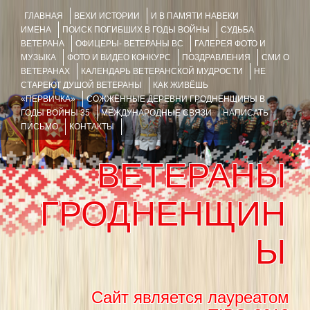
ГЛАВНАЯ
ВЕХИ ИСТОРИИ
И В ПАМЯТИ НАВЕКИ
ИМЕНА
ПОИСК ПОГИБШИХ В ГОДЫ ВОЙНЫ
СУДЬБА
ВЕТЕРАНА
ОФИЦЕРЫ- ВЕТЕРАНЫ ВС
ГАЛЕРЕЯ ФОТО И
МУЗЫКА
ФОТО И ВИДЕО КОНКУРС
ПОЗДРАВЛЕНИЯ
СМИ О
ВЕТЕРАНАХ
КАЛЕНДАРЬ ВЕТЕРАНСКОЙ МУДРОСТИ
НЕ
СТАРЕЮТ ДУШОЙ ВЕТЕРАНЫ
КАК ЖИВЁШЬ
«ПЕРВИЧКА»
СОЖЖЁННЫЕ ДЕРЕВНИ ГРОДНЕНЩИНЫ В
ГОДЫ ВОЙНЫ 35
МЕЖДУНАРОДНЫЕ СВЯЗИ
НАПИСАТЬ
ПИСЬМО
КОНТАКТЫ
ВЕТЕРАНЫ
ГРОДНЕНЩИН
Ы
Сайт является лауреатом