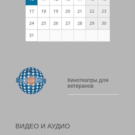
17
18
19
20
21
22
23
24
25
26
27
28
29
30
31
Кинотеатры для
ветеранов
ВИДЕО И АУДИО