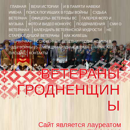
ГЛАВНАЯ
ВЕХИ ИСТОРИИ
И В ПАМЯТИ НАВЕКИ
ИМЕНА
ПОИСК ПОГИБШИХ В ГОДЫ ВОЙНЫ
СУДЬБА
ВЕТЕРАНА
ОФИЦЕРЫ- ВЕТЕРАНЫ ВС
ГАЛЕРЕЯ ФОТО И
МУЗЫКА
ФОТО И ВИДЕО КОНКУРС
ПОЗДРАВЛЕНИЯ
СМИ О
ВЕТЕРАНАХ
КАЛЕНДАРЬ ВЕТЕРАНСКОЙ МУДРОСТИ
НЕ
СТАРЕЮТ ДУШОЙ ВЕТЕРАНЫ
КАК ЖИВЁШЬ
«ПЕРВИЧКА»
СОЖЖЁННЫЕ ДЕРЕВНИ ГРОДНЕНЩИНЫ В
ГОДЫ ВОЙНЫ 35
МЕЖДУНАРОДНЫЕ СВЯЗИ
НАПИСАТЬ
ПИСЬМО
КОНТАКТЫ
ВЕТЕРАНЫ
ГРОДНЕНЩИН
Ы
Сайт является лауреатом