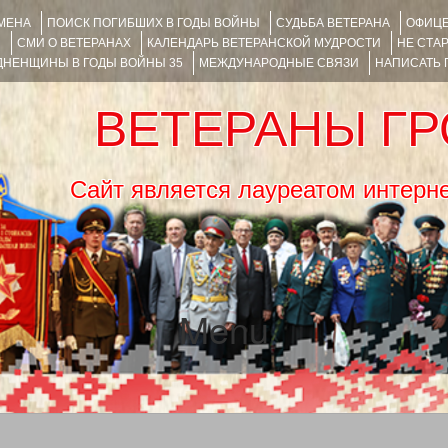
ИМЕНА
ПОИСК ПОГИБШИХ В ГОДЫ ВОЙНЫ
СУДЬБА ВЕТЕРАНА
ОФИЦЕ
Я
СМИ О ВЕТЕРАНАХ
КАЛЕНДАРЬ ВЕТЕРАНСКОЙ МУДРОСТИ
НЕ СТА
НЕНЩИНЫ В ГОДЫ ВОЙНЫ 35
МЕЖДУНАРОДНЫЕ СВЯЗИ
НАПИСАТЬ
ВЕТЕРАНЫ Г
Сайт является лауреатом ин
Menu
SKIP TO CONTENT