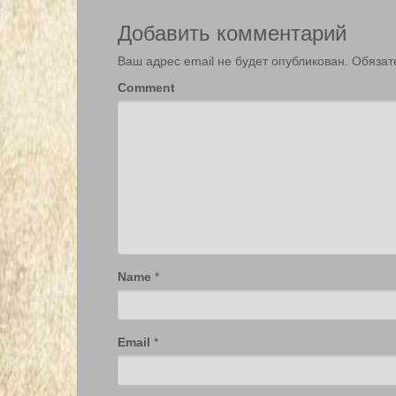
Добавить комментарий
Ваш адрес email не будет опубликован.
Обязат
Comment
Name
*
Email
*