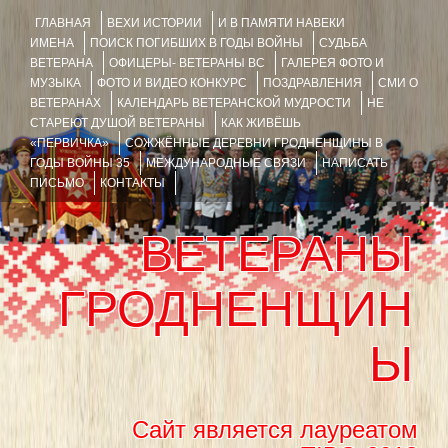
ГЛАВНАЯ
ВЕХИ ИСТОРИИ
И В ПАМЯТИ НАВЕКИ
ИМЕНА
ПОИСК ПОГИБШИХ В ГОДЫ ВОЙНЫ
СУДЬБА
ВЕТЕРАНА
ОФИЦЕРЫ- ВЕТЕРАНЫ ВС
ГАЛЕРЕЯ ФОТО И
МУЗЫКА
ФОТО И ВИДЕО КОНКУРС
ПОЗДРАВЛЕНИЯ
СМИ О
ВЕТЕРАНАХ
КАЛЕНДАРЬ ВЕТЕРАНСКОЙ МУДРОСТИ
НЕ
СТАРЕЮТ ДУШОЙ ВЕТЕРАНЫ
КАК ЖИВЁШЬ
«ПЕРВИЧКА»
СОЖЖЁННЫЕ ДЕРЕВНИ ГРОДНЕНЩИНЫ В
ГОДЫ ВОЙНЫ 35
МЕЖДУНАРОДНЫЕ СВЯЗИ
НАПИСАТЬ
ПИСЬМО
КОНТАКТЫ
ВЕТЕРАНЫ
ГРОДНЕНЩИН
Ы
Сайт является лауреатом