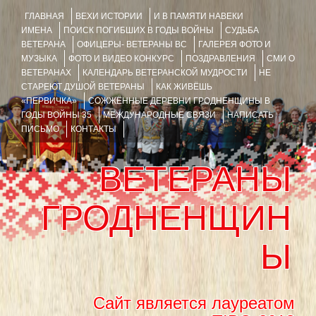
ГЛАВНАЯ
ВЕХИ ИСТОРИИ
И В ПАМЯТИ НАВЕКИ
ИМЕНА
ПОИСК ПОГИБШИХ В ГОДЫ ВОЙНЫ
СУДЬБА
ВЕТЕРАНА
ОФИЦЕРЫ- ВЕТЕРАНЫ ВС
ГАЛЕРЕЯ ФОТО И
МУЗЫКА
ФОТО И ВИДЕО КОНКУРС
ПОЗДРАВЛЕНИЯ
СМИ О
ВЕТЕРАНАХ
КАЛЕНДАРЬ ВЕТЕРАНСКОЙ МУДРОСТИ
НЕ
СТАРЕЮТ ДУШОЙ ВЕТЕРАНЫ
КАК ЖИВЁШЬ
«ПЕРВИЧКА»
СОЖЖЁННЫЕ ДЕРЕВНИ ГРОДНЕНЩИНЫ В
ГОДЫ ВОЙНЫ 35
МЕЖДУНАРОДНЫЕ СВЯЗИ
НАПИСАТЬ
ПИСЬМО
КОНТАКТЫ
ВЕТЕРАНЫ
ГРОДНЕНЩИН
Ы
Сайт является лауреатом