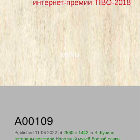
интернет-премии TIBO-2018
SKIP TO CONTENT
MENU
А00109
Published
11.06.2022
at
2560 × 1442
in
В Щучине
ветераны посетили Народный музей Боевой славы