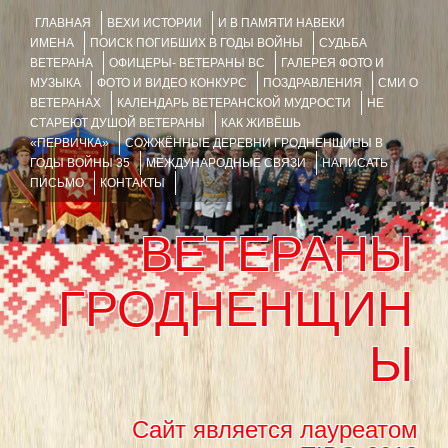
ГЛАВНАЯ
ВЕХИ ИСТОРИИ
И В ПАМЯТИ НАВЕКИ
ИМЕНА
ПОИСК ПОГИБШИХ В ГОДЫ ВОЙНЫ
СУДЬБА
ВЕТЕРАНА
ОФИЦЕРЫ- ВЕТЕРАНЫ ВС
ГАЛЕРЕЯ ФОТО И
МУЗЫКА
ФОТО И ВИДЕО КОНКУРС
ПОЗДРАВЛЕНИЯ
СМИ О
ВЕТЕРАНАХ
КАЛЕНДАРЬ ВЕТЕРАНСКОЙ МУДРОСТИ
НЕ
СТАРЕЮТ ДУШОЙ ВЕТЕРАНЫ
КАК ЖИВЁШЬ
«ПЕРВИЧКА»
СОЖЖЁННЫЕ ДЕРЕВНИ ГРОДНЕНЩИНЫ В
ГОДЫ ВОЙНЫ 35
МЕЖДУНАРОДНЫЕ СВЯЗИ
НАПИСАТЬ
ПИСЬМО
КОНТАКТЫ
ВЕТЕРАНЫ
ГРОДНЕНЩИН
Ы
Сайт является лауреатом