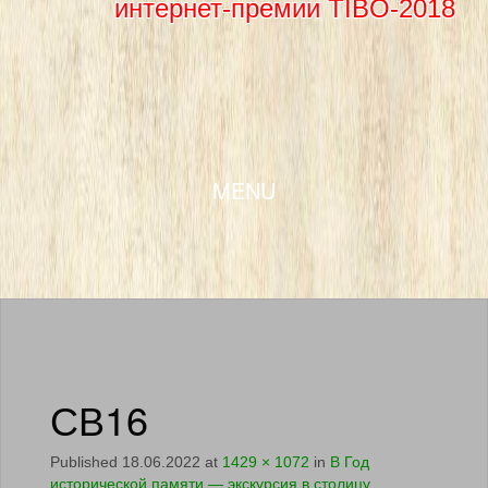
интернет-премии TIBO-2018
SKIP TO CONTENT
MENU
СВ16
Published
18.06.2022
at
1429 × 1072
in
В Год
исторической памяти — экскурсия в столицу