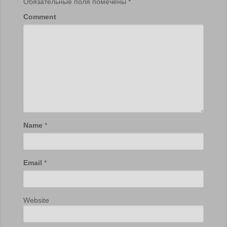
Обязательные поля помечены
*
Comment
Name
*
Email
*
Website