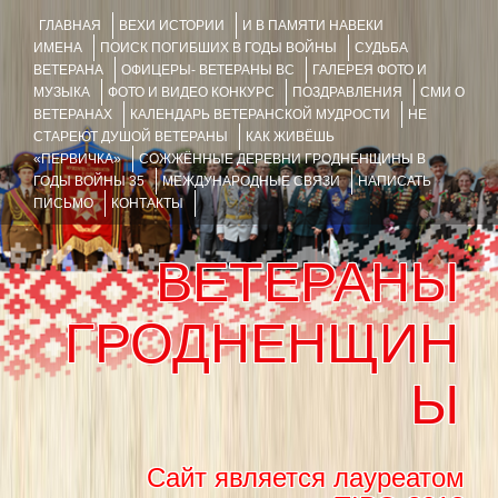
ГЛАВНАЯ
ВЕХИ ИСТОРИИ
И В ПАМЯТИ НАВЕКИ
ИМЕНА
ПОИСК ПОГИБШИХ В ГОДЫ ВОЙНЫ
СУДЬБА
ВЕТЕРАНА
ОФИЦЕРЫ- ВЕТЕРАНЫ ВС
ГАЛЕРЕЯ ФОТО И
МУЗЫКА
ФОТО И ВИДЕО КОНКУРС
ПОЗДРАВЛЕНИЯ
СМИ О
ВЕТЕРАНАХ
КАЛЕНДАРЬ ВЕТЕРАНСКОЙ МУДРОСТИ
НЕ
СТАРЕЮТ ДУШОЙ ВЕТЕРАНЫ
КАК ЖИВЁШЬ
«ПЕРВИЧКА»
СОЖЖЁННЫЕ ДЕРЕВНИ ГРОДНЕНЩИНЫ В
ГОДЫ ВОЙНЫ 35
МЕЖДУНАРОДНЫЕ СВЯЗИ
НАПИСАТЬ
ПИСЬМО
КОНТАКТЫ
ВЕТЕРАНЫ
ГРОДНЕНЩИН
Ы
Сайт является лауреатом