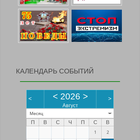
КАЛЕНДАРЬ СОБЫТИЙ
<
2026
>
<
>
Август
Месяц
П
В
С
Ч
П
С
В
1
2