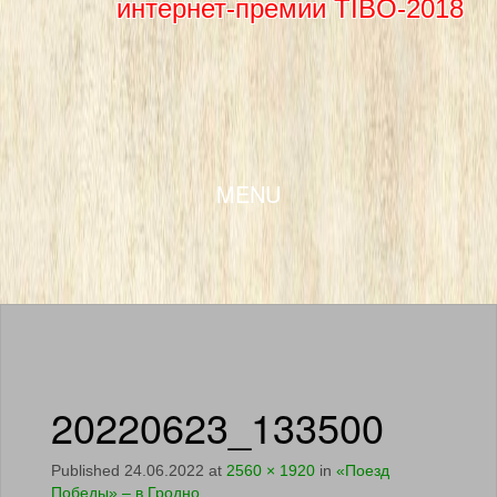
интернет-премии TIBO-2018
SKIP TO CONTENT
MENU
20220623_133500
Published
24.06.2022
at
2560 × 1920
in
«Поезд
Победы» – в Гродно