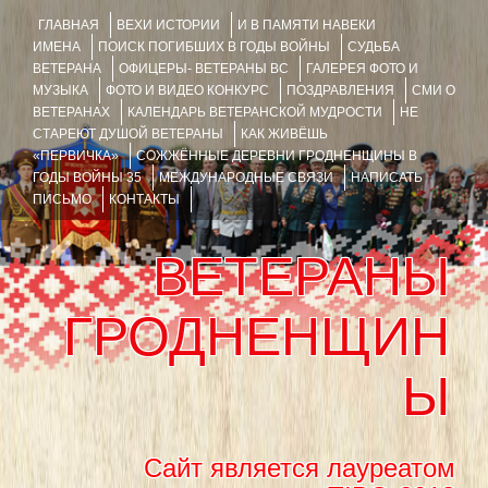
ГЛАВНАЯ
ВЕХИ ИСТОРИИ
И В ПАМЯТИ НАВЕКИ
ИМЕНА
ПОИСК ПОГИБШИХ В ГОДЫ ВОЙНЫ
СУДЬБА
ВЕТЕРАНА
ОФИЦЕРЫ- ВЕТЕРАНЫ ВС
ГАЛЕРЕЯ ФОТО И
МУЗЫКА
ФОТО И ВИДЕО КОНКУРС
ПОЗДРАВЛЕНИЯ
СМИ О
ВЕТЕРАНАХ
КАЛЕНДАРЬ ВЕТЕРАНСКОЙ МУДРОСТИ
НЕ
СТАРЕЮТ ДУШОЙ ВЕТЕРАНЫ
КАК ЖИВЁШЬ
«ПЕРВИЧКА»
СОЖЖЁННЫЕ ДЕРЕВНИ ГРОДНЕНЩИНЫ В
ГОДЫ ВОЙНЫ 35
МЕЖДУНАРОДНЫЕ СВЯЗИ
НАПИСАТЬ
ПИСЬМО
КОНТАКТЫ
ВЕТЕРАНЫ
ГРОДНЕНЩИН
Ы
Сайт является лауреатом