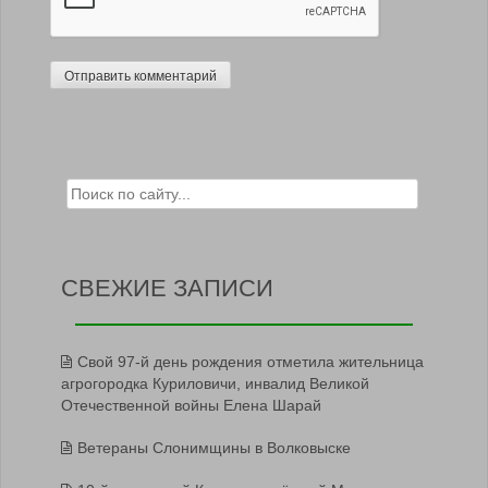
Search for:
СВЕЖИЕ ЗАПИСИ
Свой 97-й день рождения отметила жительница
агрогородка Куриловичи, инвалид Великой
Отечественной войны Елена Шарай
Ветераны Слонимщины в Волковыске