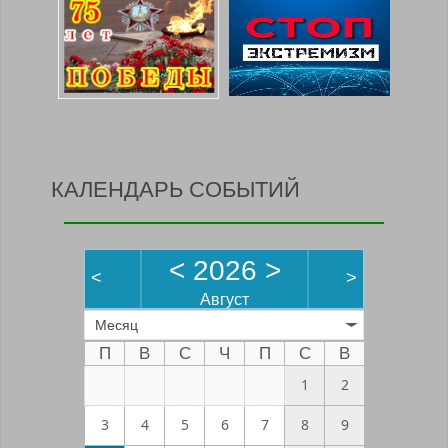
КАЛЕНДАРЬ СОБЫТИЙ
<
2026
>
<
>
Август
Месяц
П
В
С
Ч
П
С
В
1
2
3
4
5
6
7
8
9