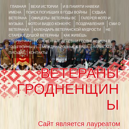
ГЛАВНАЯ
ВЕХИ ИСТОРИИ
И В ПАМЯТИ НАВЕКИ
ИМЕНА
ПОИСК ПОГИБШИХ В ГОДЫ ВОЙНЫ
СУДЬБА
ВЕТЕРАНА
ОФИЦЕРЫ- ВЕТЕРАНЫ ВС
ГАЛЕРЕЯ ФОТО И
МУЗЫКА
ФОТО И ВИДЕО КОНКУРС
ПОЗДРАВЛЕНИЯ
СМИ О
ВЕТЕРАНАХ
КАЛЕНДАРЬ ВЕТЕРАНСКОЙ МУДРОСТИ
НЕ
СТАРЕЮТ ДУШОЙ ВЕТЕРАНЫ
КАК ЖИВЁШЬ
«ПЕРВИЧКА»
СОЖЖЁННЫЕ ДЕРЕВНИ ГРОДНЕНЩИНЫ В
ГОДЫ ВОЙНЫ 35
МЕЖДУНАРОДНЫЕ СВЯЗИ
НАПИСАТЬ
ПИСЬМО
КОНТАКТЫ
ВЕТЕРАНЫ
ГРОДНЕНЩИН
Ы
Сайт является лауреатом