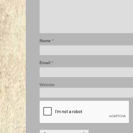
Name
*
Email
*
Website