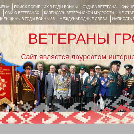
ИМЕНА
ПОИСК ПОГИБШИХ В ГОДЫ ВОЙНЫ
СУДЬБА ВЕТЕРАНА
ОФИЦЕ
Я
СМИ О ВЕТЕРАНАХ
КАЛЕНДАРЬ ВЕТЕРАНСКОЙ МУДРОСТИ
НЕ СТА
НЕНЩИНЫ В ГОДЫ ВОЙНЫ 35
МЕЖДУНАРОДНЫЕ СВЯЗИ
НАПИСАТЬ
ВЕТЕРАНЫ Г
Сайт является лауреатом ин
Menu
SKIP TO CONTENT