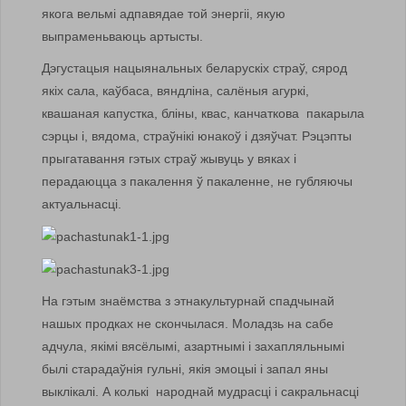
якога вельмі адпавядае той энергіі, якую
выпраменьваюць артысты.
Дэгустацыя нацыянальных беларускіх страў, сярод
якіх сала, каўбаса, вяндліна, салёныя агуркі,
квашаная капустка, бліны, квас, канчаткова пакарыла
сэрцы і, вядома, страўнікі юнакоў і дзяўчат. Рэцэпты
прыгатавання гэтых страў жывуць у вяках і
перадаюцца з пакалення ў пакаленне, не губляючы
актуальнасці.
На гэтым знаёмства з этнакультурнай спадчынай
нашых продках не скончылася. Моладзь на сабе
адчула, якімі вясёлымі, азартнымі і захапляльнымі
былі старадаўнія гульні, якія эмоцыі і запал яны
выклікалі. А колькі народнай мудрасці і сакральнасці