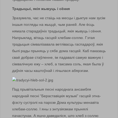
Традыцыі, якія жывуць і сёння
Зразумела, час не стаіць на месцы і дыктуе нам зусім
іншыя погляды на жыццё, чым раней. Але ёсць
нямала старадаўніх традыцый, якія жывуць і сёння.
Напрыклад, вітаць гасцей хлебам-соллю. Гэтая
традыцыя сімвалізавала ветлівасць гаспадароў, якія
былі рады прыняць у сябе дома гасцей. Каб паказаць
сваё добрае стаўленне, ім падавалі самую важную і
сімвалічную ежу – хлеб, а таксама соль, якая была ў
даўнія часы каштоўнай і лічылася абярэгам.
Пад прывітальныя песні народнага ансамбля
народнай песні “Бераставіцкія музыкі” гасцей этна-
фэсту сустрэлі на парозе Дома культуры менавіта
хлебам-соллю. І яны з энтузіязмам прынялі
пачастунак. А яшчэ даведаліся, што хлеб з соллю