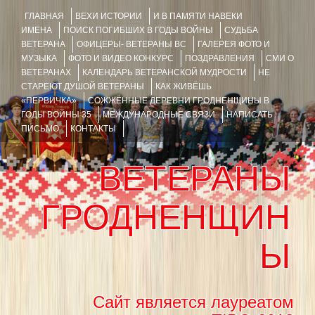
ГЛАВНАЯ
ВЕХИ ИСТОРИИ
И В ПАМЯТИ НАВЕКИ
ИМЕНА
ПОИСК ПОГИБШИХ В ГОДЫ ВОЙНЫ
СУДЬБА
ВЕТЕРАНА
ОФИЦЕРЫ- ВЕТЕРАНЫ ВС
ГАЛЕРЕЯ ФОТО И
МУЗЫКА
ФОТО И ВИДЕО КОНКУРС
ПОЗДРАВЛЕНИЯ
СМИ О
ВЕТЕРАНАХ
КАЛЕНДАРЬ ВЕТЕРАНСКОЙ МУДРОСТИ
НЕ
СТАРЕЮТ ДУШОЙ ВЕТЕРАНЫ
КАК ЖИВЁШЬ
«ПЕРВИЧКА»
СОЖЖЁННЫЕ ДЕРЕВНИ ГРОДНЕНЩИНЫ В
ГОДЫ ВОЙНЫ 35
МЕЖДУНАРОДНЫЕ СВЯЗИ
НАПИСАТЬ
ПИСЬМО
КОНТАКТЫ
ВЕТЕРАНЫ
ГРОДНЕНЩИН
Ы
Сайт является лауреатом