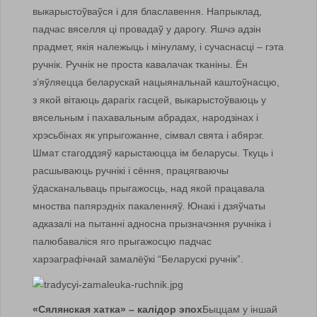
выкарыстоўваўся і для блаславення. Напрыклад,
падчас вяселля ці провадаў у дарогу. Яшчэ адзін
прадмет, якія належыць і мінуламу, і сучаснасці – гэта
ручнік. Ручнік не проста кавалачак тканіны. Ён
з’яўляецца беларускай нацыянальнай каштоўнасцю,
з якой вітаюць дарагіх гасцей, выкарыстоўваюць у
вясельным і пахавальным абрадах, народзінах і
хрэсьбінах як упрыгожанне, сімвал свята і абярэг.
Шмат стагоддзяў карыстаюцца ім беларусы. Ткуць і
расшываюць ручнікі і сёння, працягваючы
ўдасканальваць прыгажосць, над якой працавала
мноства папярэдніх пакаленняў. Юнакі і дзяўчаты
адказалі на пытанні адносна прызначэння ручніка і
палюбаваліся яго прыгажосцю падчас
харэаграфічнай замалёўкі “Беларускі ручнік”.
«Сялянская хатка» – калідор эпох
Быццам у іншай