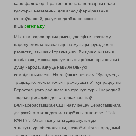
сабе фальклор. Пра тое, што гэта велізарны пласт
культуры, незаменны для асноў фарміравання
каштоўнасцей, разумее далёка не кожны,
піша
beresta.by.
Між тым, характэрныя рысы, уласцівыя кожнаму
народу, можна вызначыць па музыцы, рукадзеллі,
рамяству, звычаях і традыцыях. Вывучаючы гэтыя
асаблівасці можна зразумець жыццёвыя прынцыпы і
душу народа, адчуць нацыянальную
самаідэнтычнасць. Натхніўшыся дэвізам “Зразумець
традыцыю, можна толькі пражыўшы яе”, супрацоўнікі
Бераставіцкага раённага цэнтра культуры і народнай
творчасці зладзілі для старшакласнікаў
Вялікабераставіцкай СШ і навучэнцаў Бераставіцкага
дзяржаўнага каледжа маладзёжны этна-фэст “Folk
PARTY”. Юнакі і дзяўчаты дакрануліся да
этнакультурнай спадчыны, пазнаёміліся з народнымі
традыцыямі і побытам нашых продкаў.