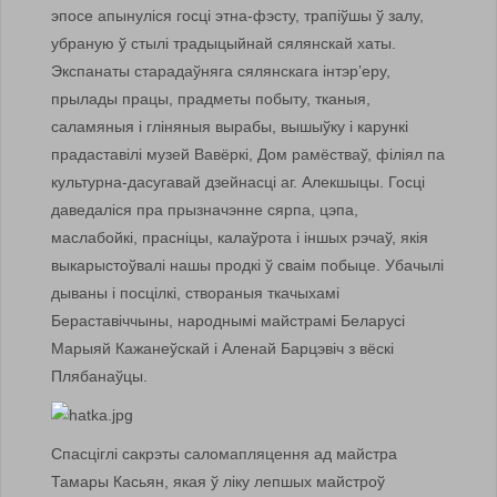
эпосе апынуліся госці этна-фэсту, трапіўшы ў залу,
убраную ў стылі традыцыйнай сялянскай хаты.
Экспанаты старадаўняга сялянскага інтэр’еру,
прылады працы, прадметы побыту, тканыя,
саламяныя і гліняныя вырабы, вышыўку і карункі
прадаставілі музей Вавёркі, Дом рамёстваў, філіял па
культурна-дасугавай дзейнасці аг. Алекшыцы. Госці
даведаліся пра прызначэнне сярпа, цэпа,
маслабойкі, прасніцы, калаўрота і іншых рэчаў, якія
выкарыстоўвалі нашы продкі ў сваім побыце. Убачылі
дываны і посцілкі, створаныя ткачыхамі
Бераставіччыны, народнымі майстрамі Беларусі
Марыяй Кажанеўскай і Аленай Барцэвіч з вёскі
Плябанаўцы.
Спасціглі сакрэты саломапляцення ад майстра
Тамары Касьян, якая ў ліку лепшых майстроў