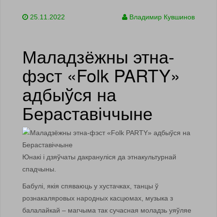
25.11.2022
Владимир Кувшинов
Маладзёжны этна-
фэст «Folk PARTY»
адбыўся на
Бераставіччыне
Юнакі і дзяўчаты дакрануліся да этнакультурнай
спадчыны.
Бабулі, якія спяваюць у хустачках, танцы ў
рознакаляровых народных касцюмах, музыка з
балалайкай – магчыма так сучасная моладзь уяўляе