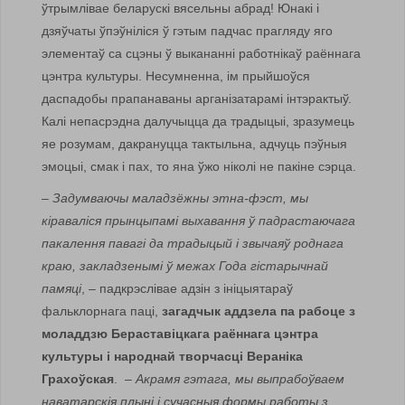
ўтрымлівае беларускі вясельны абрад! Юнакі і
дзяўчаты ўпэўніліся ў гэтым падчас прагляду яго
элементаў са сцэны ў выкананні работнікаў раённага
цэнтра культуры. Несумненна, ім прыйшоўся
даспадобы прапанаваны арганізатарамі інтэрактыў.
Калі непасрэдна далучыцца да традыцыі, зразумець
яе розумам, дакрануцца тактыльна, адчуць пэўныя
эмоцыі, смак і пах, то яна ўжо ніколі не пакіне сэрца.
–
Задумваючы маладзёжны этна-фэст, мы
кіраваліся прын­­цыпамі выхавання ў падрастаючага
пакалення павагі да традыцый і звычаяў роднага
краю, закладзенымі ў межах Года гіста­рычнай
памяці
, – падкрэслівае адзін з ініцыятараў
фальклорнага паці,
загадчык аддзела па рабоце з
моладдзю Бераставіцкага раённага цэнтра
культуры і народнай творчасці Вераніка
Грахоўская
. –
Акрамя гэтага, мы выпрабоўваем
наватарскія плыні і сучасныя формы работы з