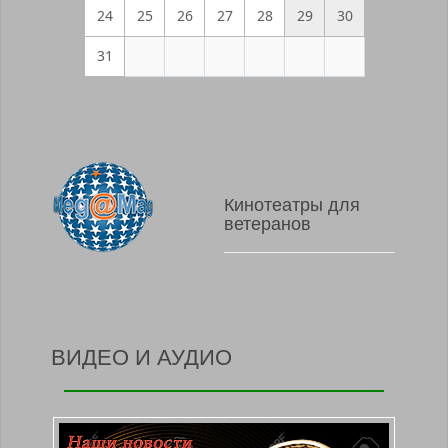
24
25
26
27
28
29
30
31
Кинотеатры для
ветеранов
ВИДЕО И АУДИО