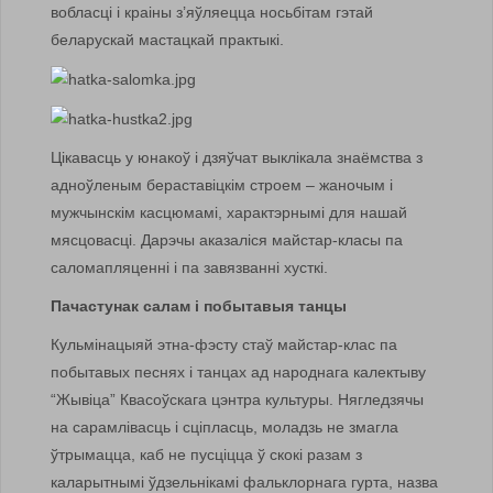
вобласці і краіны з’яўляецца носьбітам гэтай
беларускай мас­тацкай практыкі.
Цікавасць у юнакоў і дзяў­чат выклікала знаёмства з
адноў­леным бераставіцкім строем – жаночым і
мужчынскім касцюмамі, характэрнымі для нашай
мясцовасці. Дарэчы ака­заліся майстар-класы па
саломапляценні і па завязванні хусткі.
Пачастунак салам і побытавыя танцы
Кульмінацыяй этна-фэсту стаў майстар-клас па
побытавых песнях і танцах ад народнага калектыву
“Жывіца” Квасоўскага цэнтра культуры. Нягледзячы
на сарамлівасць і сціпласць, моладзь не змагла
ўтрымацца, каб не пусціцца ў скокі разам з
каларытнымі ўдзельнікамі фальк­лорнага гурта, назва