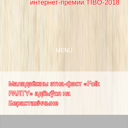
интернет-премии TIBO-2018
SKIP TO CONTENT
MENU
Маладзёжны этна-фэст «Folk
PARTY» адбыўся на
Бераставіччыне