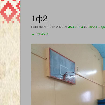
1ф2
Published
02.12.2022
at
453 × 604
in
Спорт – зд
←
Previous