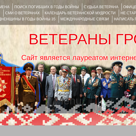
ИМЕНА
ПОИСК ПОГИБШИХ В ГОДЫ ВОЙНЫ
СУДЬБА ВЕТЕРАНА
ОФИЦЕ
Я
СМИ О ВЕТЕРАНАХ
КАЛЕНДАРЬ ВЕТЕРАНСКОЙ МУДРОСТИ
НЕ СТА
НЕНЩИНЫ В ГОДЫ ВОЙНЫ 35
МЕЖДУНАРОДНЫЕ СВЯЗИ
НАПИСАТЬ
ВЕТЕРАНЫ Г
Сайт является лауреатом ин
Menu
SKIP TO CONTENT