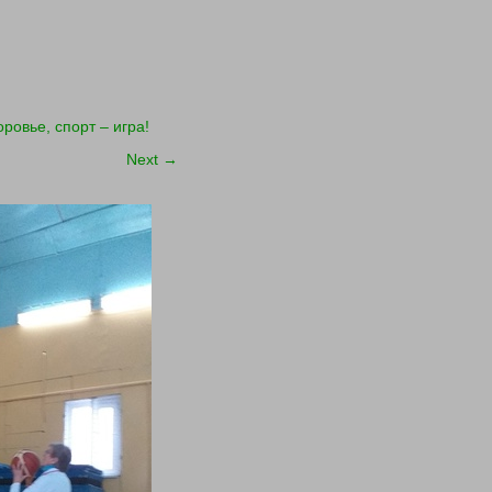
оровье, спорт – игра!
Next
→