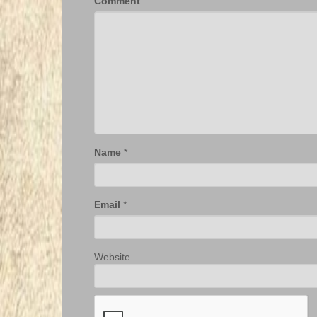
Comment
Name
*
Email
*
Website