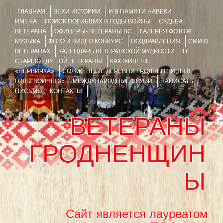
ГЛАВНАЯ
ВЕХИ ИСТОРИИ
И В ПАМЯТИ НАВЕКИ
ИМЕНА
ПОИСК ПОГИБШИХ В ГОДЫ ВОЙНЫ
СУДЬБА
ВЕТЕРАНА
ОФИЦЕРЫ- ВЕТЕРАНЫ ВС
ГАЛЕРЕЯ ФОТО И
МУЗЫКА
ФОТО И ВИДЕО КОНКУРС
ПОЗДРАВЛЕНИЯ
СМИ О
ВЕТЕРАНАХ
КАЛЕНДАРЬ ВЕТЕРАНСКОЙ МУДРОСТИ
НЕ
СТАРЕЮТ ДУШОЙ ВЕТЕРАНЫ
КАК ЖИВЁШЬ
«ПЕРВИЧКА»
СОЖЖЁННЫЕ ДЕРЕВНИ ГРОДНЕНЩИНЫ В
ГОДЫ ВОЙНЫ 35
МЕЖДУНАРОДНЫЕ СВЯЗИ
НАПИСАТЬ
ПИСЬМО
КОНТАКТЫ
ВЕТЕРАНЫ
ГРОДНЕНЩИН
Ы
Сайт является лауреатом