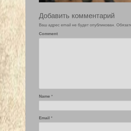
Добавить комментарий
Ваш адрес email не будет опубликован.
Обязат
Comment
Name
*
Email
*