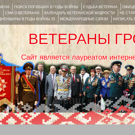
ИМЕНА
ПОИСК ПОГИБШИХ В ГОДЫ ВОЙНЫ
СУДЬБА ВЕТЕРАНА
ОФИЦЕ
Я
СМИ О ВЕТЕРАНАХ
КАЛЕНДАРЬ ВЕТЕРАНСКОЙ МУДРОСТИ
НЕ СТА
НЕНЩИНЫ В ГОДЫ ВОЙНЫ 35
МЕЖДУНАРОДНЫЕ СВЯЗИ
НАПИСАТЬ
ВЕТЕРАНЫ Г
Сайт является лауреатом ин
Menu
SKIP TO CONTENT