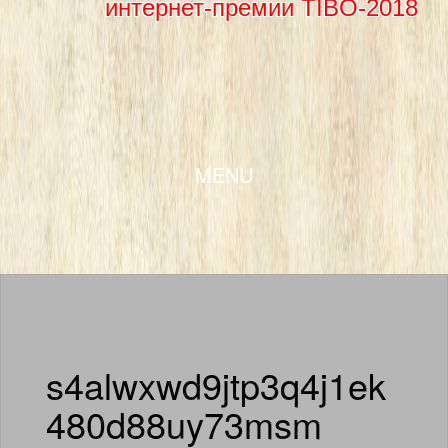
интернет-премии TIBO-2018
SKIP TO CONTENT
MENU
s4alwxwd9jtp3q4j1ek
480d88uy73msm