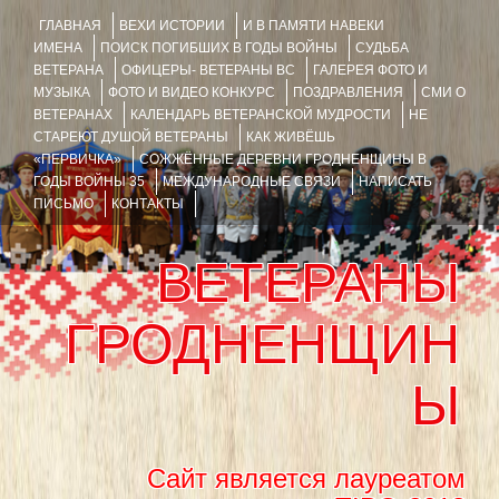
ГЛАВНАЯ
ВЕХИ ИСТОРИИ
И В ПАМЯТИ НАВЕКИ
ИМЕНА
ПОИСК ПОГИБШИХ В ГОДЫ ВОЙНЫ
СУДЬБА
ВЕТЕРАНА
ОФИЦЕРЫ- ВЕТЕРАНЫ ВС
ГАЛЕРЕЯ ФОТО И
МУЗЫКА
ФОТО И ВИДЕО КОНКУРС
ПОЗДРАВЛЕНИЯ
СМИ О
ВЕТЕРАНАХ
КАЛЕНДАРЬ ВЕТЕРАНСКОЙ МУДРОСТИ
НЕ
СТАРЕЮТ ДУШОЙ ВЕТЕРАНЫ
КАК ЖИВЁШЬ
«ПЕРВИЧКА»
СОЖЖЁННЫЕ ДЕРЕВНИ ГРОДНЕНЩИНЫ В
ГОДЫ ВОЙНЫ 35
МЕЖДУНАРОДНЫЕ СВЯЗИ
НАПИСАТЬ
ПИСЬМО
КОНТАКТЫ
ВЕТЕРАНЫ
ГРОДНЕНЩИН
Ы
Сайт является лауреатом