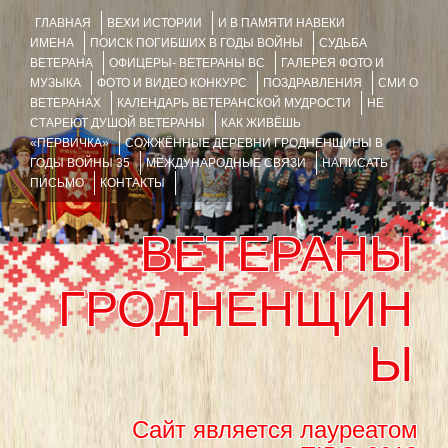
ГЛАВНАЯ
ВЕХИ ИСТОРИИ
И В ПАМЯТИ НАВЕКИ
ИМЕНА
ПОИСК ПОГИБШИХ В ГОДЫ ВОЙНЫ
СУДЬБА
ВЕТЕРАНА
ОФИЦЕРЫ- ВЕТЕРАНЫ ВС
ГАЛЕРЕЯ ФОТО И
МУЗЫКА
ФОТО И ВИДЕО КОНКУРС
ПОЗДРАВЛЕНИЯ
СМИ О
ВЕТЕРАНАХ
КАЛЕНДАРЬ ВЕТЕРАНСКОЙ МУДРОСТИ
НЕ
СТАРЕЮТ ДУШОЙ ВЕТЕРАНЫ
КАК ЖИВЁШЬ
«ПЕРВИЧКА»
СОЖЖЁННЫЕ ДЕРЕВНИ ГРОДНЕНЩИНЫ В
ГОДЫ ВОЙНЫ 35
МЕЖДУНАРОДНЫЕ СВЯЗИ
НАПИСАТЬ
ПИСЬМО
КОНТАКТЫ
ВЕТЕРАНЫ
ГРОДНЕНЩИН
Ы
Сайт является лауреатом