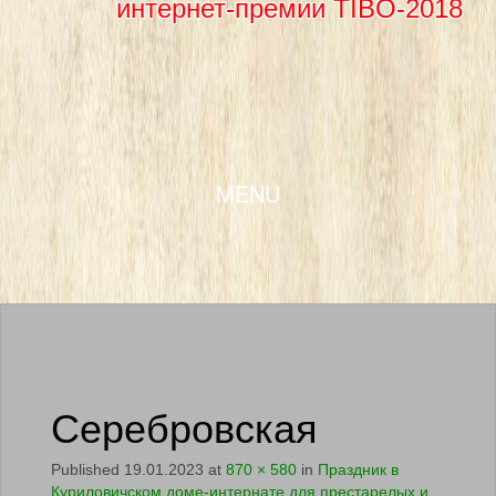
интернет-премии TIBO-2018
SKIP TO CONTENT
MENU
Серебровская
Published
19.01.2023
at
870 × 580
in
Праздник в
Куриловичском доме-интернате для престарелых и