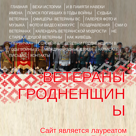
ГЛАВНАЯ
ВЕХИ ИСТОРИИ
И В ПАМЯТИ НАВЕКИ
ИМЕНА
ПОИСК ПОГИБШИХ В ГОДЫ ВОЙНЫ
СУДЬБА
ВЕТЕРАНА
ОФИЦЕРЫ- ВЕТЕРАНЫ ВС
ГАЛЕРЕЯ ФОТО И
МУЗЫКА
ФОТО И ВИДЕО КОНКУРС
ПОЗДРАВЛЕНИЯ
СМИ О
ВЕТЕРАНАХ
КАЛЕНДАРЬ ВЕТЕРАНСКОЙ МУДРОСТИ
НЕ
СТАРЕЮТ ДУШОЙ ВЕТЕРАНЫ
КАК ЖИВЁШЬ
«ПЕРВИЧКА»
СОЖЖЁННЫЕ ДЕРЕВНИ ГРОДНЕНЩИНЫ В
ГОДЫ ВОЙНЫ 35
МЕЖДУНАРОДНЫЕ СВЯЗИ
НАПИСАТЬ
ПИСЬМО
КОНТАКТЫ
ВЕТЕРАНЫ
ГРОДНЕНЩИН
Ы
Сайт является лауреатом