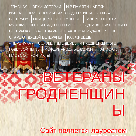
ГЛАВНАЯ
ВЕХИ ИСТОРИИ
И В ПАМЯТИ НАВЕКИ
ИМЕНА
ПОИСК ПОГИБШИХ В ГОДЫ ВОЙНЫ
СУДЬБА
ВЕТЕРАНА
ОФИЦЕРЫ- ВЕТЕРАНЫ ВС
ГАЛЕРЕЯ ФОТО И
МУЗЫКА
ФОТО И ВИДЕО КОНКУРС
ПОЗДРАВЛЕНИЯ
СМИ О
ВЕТЕРАНАХ
КАЛЕНДАРЬ ВЕТЕРАНСКОЙ МУДРОСТИ
НЕ
СТАРЕЮТ ДУШОЙ ВЕТЕРАНЫ
КАК ЖИВЁШЬ
«ПЕРВИЧКА»
СОЖЖЁННЫЕ ДЕРЕВНИ ГРОДНЕНЩИНЫ В
ГОДЫ ВОЙНЫ 35
МЕЖДУНАРОДНЫЕ СВЯЗИ
НАПИСАТЬ
ПИСЬМО
КОНТАКТЫ
ВЕТЕРАНЫ
ГРОДНЕНЩИН
Ы
Сайт является лауреатом