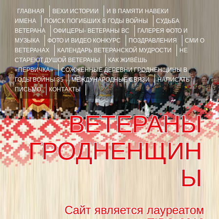
ГЛАВНАЯ
ВЕХИ ИСТОРИИ
И В ПАМЯТИ НАВЕКИ
ИМЕНА
ПОИСК ПОГИБШИХ В ГОДЫ ВОЙНЫ
СУДЬБА
ВЕТЕРАНА
ОФИЦЕРЫ- ВЕТЕРАНЫ ВС
ГАЛЕРЕЯ ФОТО И
МУЗЫКА
ФОТО И ВИДЕО КОНКУРС
ПОЗДРАВЛЕНИЯ
СМИ О
ВЕТЕРАНАХ
КАЛЕНДАРЬ ВЕТЕРАНСКОЙ МУДРОСТИ
НЕ
СТАРЕЮТ ДУШОЙ ВЕТЕРАНЫ
КАК ЖИВЁШЬ
«ПЕРВИЧКА»
СОЖЖЁННЫЕ ДЕРЕВНИ ГРОДНЕНЩИНЫ В
ГОДЫ ВОЙНЫ 35
МЕЖДУНАРОДНЫЕ СВЯЗИ
НАПИСАТЬ
ПИСЬМО
КОНТАКТЫ
ВЕТЕРАНЫ
ГРОДНЕНЩИН
Ы
Сайт является лауреатом