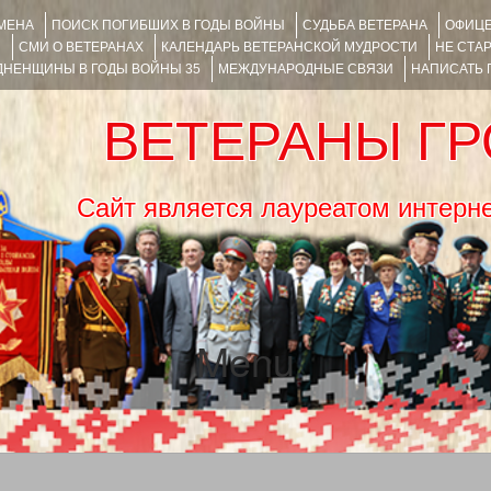
ИМЕНА
ПОИСК ПОГИБШИХ В ГОДЫ ВОЙНЫ
СУДЬБА ВЕТЕРАНА
ОФИЦЕ
Я
СМИ О ВЕТЕРАНАХ
КАЛЕНДАРЬ ВЕТЕРАНСКОЙ МУДРОСТИ
НЕ СТА
НЕНЩИНЫ В ГОДЫ ВОЙНЫ 35
МЕЖДУНАРОДНЫЕ СВЯЗИ
НАПИСАТЬ
ВЕТЕРАНЫ Г
Сайт является лауреатом ин
Menu
SKIP TO CONTENT