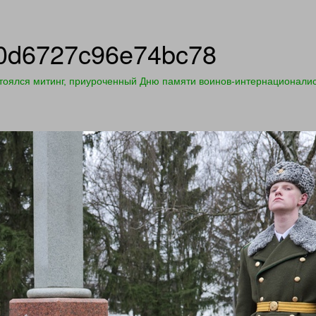
0d6727c96e74bc78
тоялся митинг, приуроченный Дню памяти воинов-интернационали