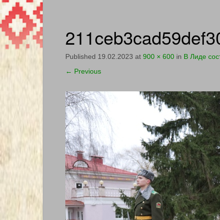
211ceb3cad59def3
Published
19.02.2023
at
900 × 600
in
В Лиде сос
←
Previous