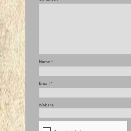
Name
*
Email
*
Website