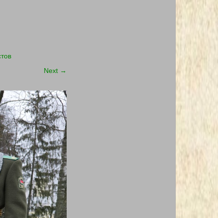
стов
Next
→