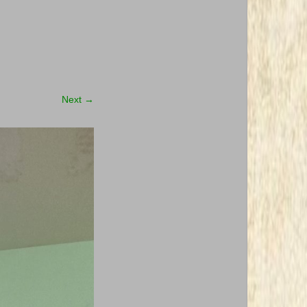
Next
→