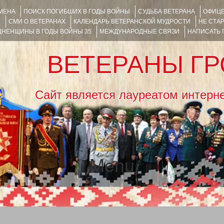
ИМЕНА
ПОИСК ПОГИБШИХ В ГОДЫ ВОЙНЫ
СУДЬБА ВЕТЕРАНА
ОФИЦЕ
Я
СМИ О ВЕТЕРАНАХ
КАЛЕНДАРЬ ВЕТЕРАНСКОЙ МУДРОСТИ
НЕ СТА
НЕНЩИНЫ В ГОДЫ ВОЙНЫ 35
МЕЖДУНАРОДНЫЕ СВЯЗИ
НАПИСАТЬ
ВЕТЕРАНЫ Г
Сайт является лауреатом ин
Menu
SKIP TO CONTENT