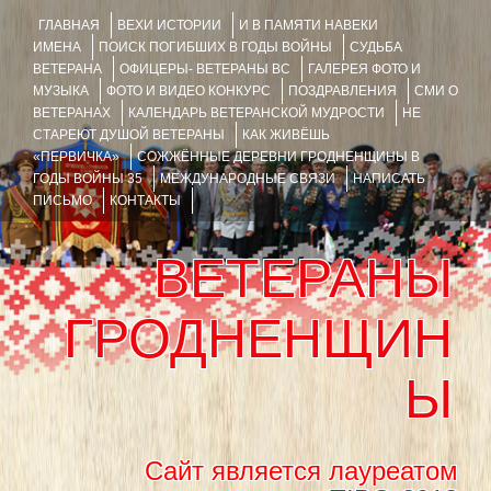
ГЛАВНАЯ
ВЕХИ ИСТОРИИ
И В ПАМЯТИ НАВЕКИ
ИМЕНА
ПОИСК ПОГИБШИХ В ГОДЫ ВОЙНЫ
СУДЬБА
ВЕТЕРАНА
ОФИЦЕРЫ- ВЕТЕРАНЫ ВС
ГАЛЕРЕЯ ФОТО И
МУЗЫКА
ФОТО И ВИДЕО КОНКУРС
ПОЗДРАВЛЕНИЯ
СМИ О
ВЕТЕРАНАХ
КАЛЕНДАРЬ ВЕТЕРАНСКОЙ МУДРОСТИ
НЕ
СТАРЕЮТ ДУШОЙ ВЕТЕРАНЫ
КАК ЖИВЁШЬ
«ПЕРВИЧКА»
СОЖЖЁННЫЕ ДЕРЕВНИ ГРОДНЕНЩИНЫ В
ГОДЫ ВОЙНЫ 35
МЕЖДУНАРОДНЫЕ СВЯЗИ
НАПИСАТЬ
ПИСЬМО
КОНТАКТЫ
ВЕТЕРАНЫ
ГРОДНЕНЩИН
Ы
Сайт является лауреатом