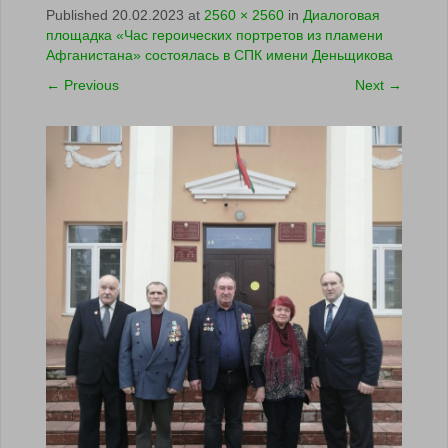
Published
20.02.2023
at
2560 × 2560
in
Диалоговая
площадка «Час героических портретов из пламени
Афганистана» состоялась в СПК имени Деньщикова
←
Previous
Next
→