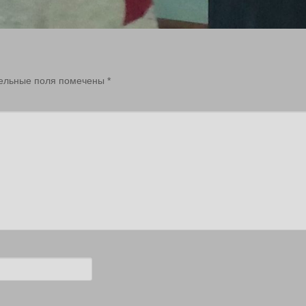
ельные поля помечены
*