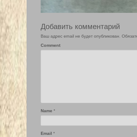
Добавить комментарий
Ваш адрес email не будет опубликован.
Обязат
Comment
Name
*
Email
*