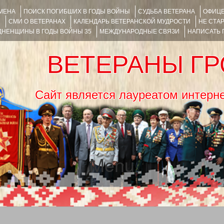
ИМЕНА
ПОИСК ПОГИБШИХ В ГОДЫ ВОЙНЫ
СУДЬБА ВЕТЕРАНА
ОФИЦЕ
Я
СМИ О ВЕТЕРАНАХ
КАЛЕНДАРЬ ВЕТЕРАНСКОЙ МУДРОСТИ
НЕ СТА
НЕНЩИНЫ В ГОДЫ ВОЙНЫ 35
МЕЖДУНАРОДНЫЕ СВЯЗИ
НАПИСАТЬ
ВЕТЕРАНЫ Г
Сайт является лауреатом ин
Menu
SKIP TO CONTENT