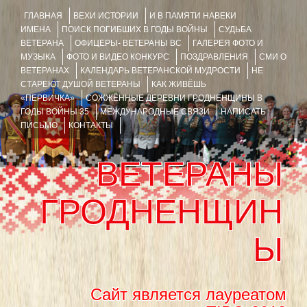
ГЛАВНАЯ
ВЕХИ ИСТОРИИ
И В ПАМЯТИ НАВЕКИ
ИМЕНА
ПОИСК ПОГИБШИХ В ГОДЫ ВОЙНЫ
СУДЬБА
ВЕТЕРАНА
ОФИЦЕРЫ- ВЕТЕРАНЫ ВС
ГАЛЕРЕЯ ФОТО И
МУЗЫКА
ФОТО И ВИДЕО КОНКУРС
ПОЗДРАВЛЕНИЯ
СМИ О
ВЕТЕРАНАХ
КАЛЕНДАРЬ ВЕТЕРАНСКОЙ МУДРОСТИ
НЕ
СТАРЕЮТ ДУШОЙ ВЕТЕРАНЫ
КАК ЖИВЁШЬ
«ПЕРВИЧКА»
СОЖЖЁННЫЕ ДЕРЕВНИ ГРОДНЕНЩИНЫ В
ГОДЫ ВОЙНЫ 35
МЕЖДУНАРОДНЫЕ СВЯЗИ
НАПИСАТЬ
ПИСЬМО
КОНТАКТЫ
ВЕТЕРАНЫ
ГРОДНЕНЩИН
Ы
Сайт является лауреатом