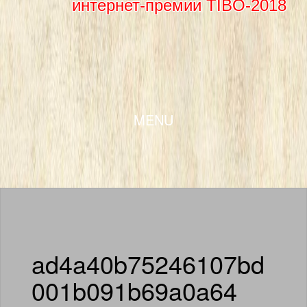
интернет-премии TIBO-2018
SKIP TO CONTENT
MENU
ad4a40b75246107bd
001b091b69a0a64