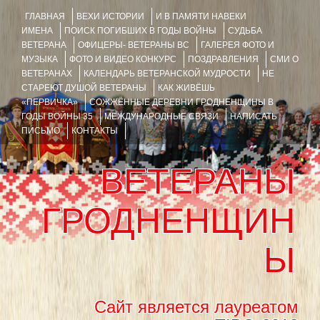
ГЛАВНАЯ
ВЕХИ ИСТОРИИ
И В ПАМЯТИ НАВЕКИ
ИМЕНА
ПОИСК ПОГИБШИХ В ГОДЫ ВОЙНЫ
СУДЬБА
ВЕТЕРАНА
ОФИЦЕРЫ- ВЕТЕРАНЫ ВС
ГАЛЕРЕЯ ФОТО И
МУЗЫКА
ФОТО И ВИДЕО КОНКУРС
ПОЗДРАВЛЕНИЯ
СМИ О
ВЕТЕРАНАХ
КАЛЕНДАРЬ ВЕТЕРАНСКОЙ МУДРОСТИ
НЕ
СТАРЕЮТ ДУШОЙ ВЕТЕРАНЫ
КАК ЖИВЁШЬ
«ПЕРВИЧКА»
СОЖЖЁННЫЕ ДЕРЕВНИ ГРОДНЕНЩИНЫ В
ГОДЫ ВОЙНЫ 35
МЕЖДУНАРОДНЫЕ СВЯЗИ
НАПИСАТЬ
ПИСЬМО
КОНТАКТЫ
ВЕТЕРАНЫ
ГРОДНЕНЩИН
Ы
Сайт является лауреатом