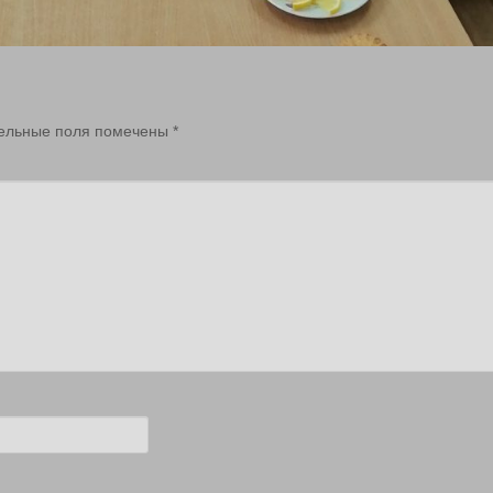
ельные поля помечены
*