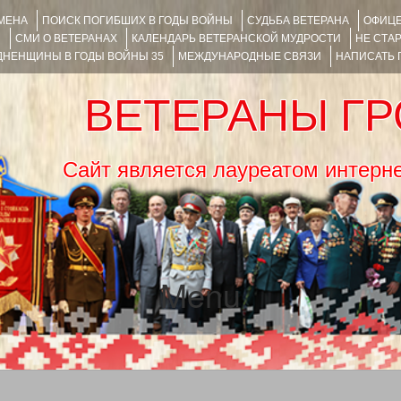
ИМЕНА
ПОИСК ПОГИБШИХ В ГОДЫ ВОЙНЫ
СУДЬБА ВЕТЕРАНА
ОФИЦЕ
Я
СМИ О ВЕТЕРАНАХ
КАЛЕНДАРЬ ВЕТЕРАНСКОЙ МУДРОСТИ
НЕ СТА
НЕНЩИНЫ В ГОДЫ ВОЙНЫ 35
МЕЖДУНАРОДНЫЕ СВЯЗИ
НАПИСАТЬ
ВЕТЕРАНЫ Г
Сайт является лауреатом ин
Menu
SKIP TO CONTENT