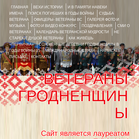
ГЛАВНАЯ
ВЕХИ ИСТОРИИ
И В ПАМЯТИ НАВЕКИ
ИМЕНА
ПОИСК ПОГИБШИХ В ГОДЫ ВОЙНЫ
СУДЬБА
ВЕТЕРАНА
ОФИЦЕРЫ- ВЕТЕРАНЫ ВС
ГАЛЕРЕЯ ФОТО И
МУЗЫКА
ФОТО И ВИДЕО КОНКУРС
ПОЗДРАВЛЕНИЯ
СМИ О
ВЕТЕРАНАХ
КАЛЕНДАРЬ ВЕТЕРАНСКОЙ МУДРОСТИ
НЕ
СТАРЕЮТ ДУШОЙ ВЕТЕРАНЫ
КАК ЖИВЁШЬ
«ПЕРВИЧКА»
СОЖЖЁННЫЕ ДЕРЕВНИ ГРОДНЕНЩИНЫ В
ГОДЫ ВОЙНЫ 35
МЕЖДУНАРОДНЫЕ СВЯЗИ
НАПИСАТЬ
ПИСЬМО
КОНТАКТЫ
ВЕТЕРАНЫ
ГРОДНЕНЩИН
Ы
Сайт является лауреатом