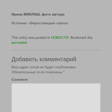
Ирина МИКЛАШ, фото автора
Источник: «Берестовицкая газета»
This entry was posted in
НОВОСТИ
. Bookmark the
permalink
.
Добавить комментарий
Ваш адрес email не будет опубликован.
Обязательные поля помечены
*
Comment