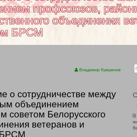
ением профсоюзов, район
ственного объединения ве
ом БРСМ
Sear
Владимир Кувшинов
е о сотрудничестве между
ным объединением
м советом Белорусского
инения ветеранов и
ж
В
 БРСМ