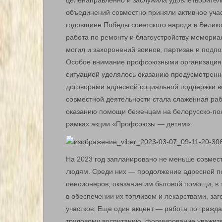
целенаправленно и заслужила удовлетворител
объединений совместно приняли активное учас
годовщине Победы советского народа в Велико
работа по ремонту и благоустройству мемориал
могил и захоронений воинов, партизан и подп
Особое внимание профсоюзными организациям
ситуацией уделялось оказанию предусмотрен
договорами адресной социальной поддержки 
совместной деятельности стала слаженная ра
оказанию помощи беженцам на белорусско-поль
рамках акции «Профсоюзы — детям».
На 2023 год запланировано не меньше совмес
людям. Среди них — продолжение адресной п
пенсионеров, оказание им бытовой помощи, в 
в обеспечении их топливом и лекарствами, за
участков. Еще один акцент — работа по гражд
трудовому воспитанию, формирование уважите