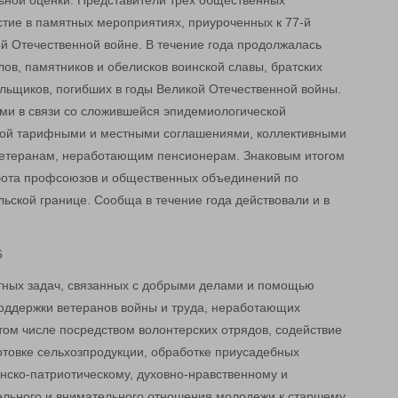
ьной оценки. Представители трех общественных
тие в памятных мероприятиях, приуроченных к 77-й
й Отечественной войне. В течение года продолжалась
ов, памятников и обелисков воинской славы, братских
ольщиков, погибших в годы Великой Отечественной войны.
и в связи со сложившейся эпидемиологической
ной тарифными и местными соглашениями, коллективными
ветеранам, неработающим пенсионерам. Знаковым итогом
бота профсоюзов и общественных объединений по
ской границе. Сообща в течение года действовали и в
тных задач, связанных с добрыми делами и помощью
оддержки ветеранов войны и труда, неработающих
том числе посредством волонтерских отрядов, содействие
готовке сельхозпродукции, обработке приусадебных
анско-патриотическому, духовно-нравственному и
льного и внимательного отношения молодежи к старшему