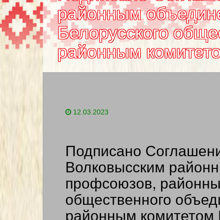
районным объедин
Белорусского обще
районным комитет
12.03.2023
Подписано Соглашени
Волковысским район
профсоюзов, районны
общественного объед
районным комитетом