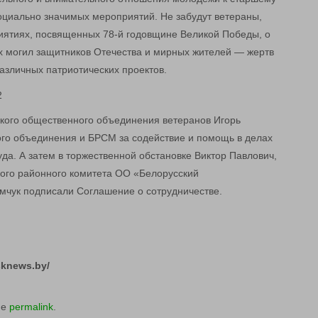
оциально значимых мероприятий. Не забудут ветераны,
иятиях, посвященных 78-й годовщине Великой Победы, о
х могил защитников Отечества и мирных жителей — жертв
азличных патриотических проектов.
кого общественного объединения ветеранов Игорь
го объединения и БРСМ за содействие и помощь в делах
уда. А затем в торжественной обстановке Виктор Павлович,
кого районного комитета ОО «Белорусский
мчук подписали Соглашение о сотрудничестве.
sknews.by/
he
permalink
.