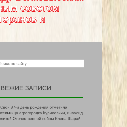
ным советом
теранов и
ch for:
СВЕЖИЕ ЗАПИСИ
Свой 97-й день рождения отметила
ительница агрогородка Куриловичи, инвалид
еликой Отечественной войны Елена Шарай