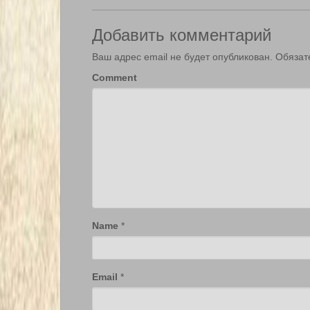
Добавить комментарий
Ваш адрес email не будет опубликован.
Обязат
Comment
Name
*
Email
*