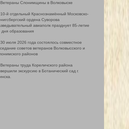
Ветераны Слонимщины в Волковыске
10-й отдельный Краснознамённый Московско-
ёнигсбергский ордена Суворова
азведывательный авиаполк празднует 85-летие
о дня образования
30 июля 2026 года состоялось совместное
аседание советов ветеранов Волковысского и
лонимского районов
Ветераны труда Кореличского района
вершили экскурсию в Ботанический сад г.
инска.