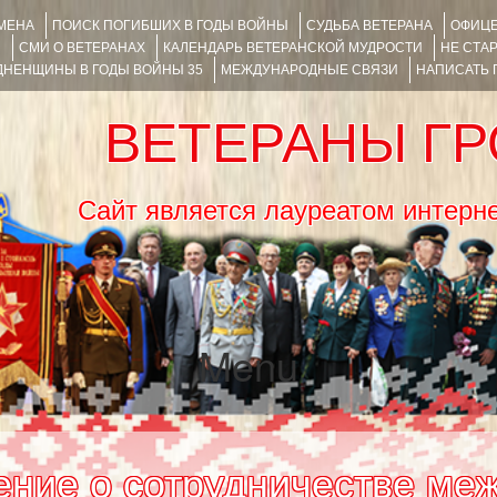
ИМЕНА
ПОИСК ПОГИБШИХ В ГОДЫ ВОЙНЫ
СУДЬБА ВЕТЕРАНА
ОФИЦЕ
Я
СМИ О ВЕТЕРАНАХ
КАЛЕНДАРЬ ВЕТЕРАНСКОЙ МУДРОСТИ
НЕ СТА
НЕНЩИНЫ В ГОДЫ ВОЙНЫ 35
МЕЖДУНАРОДНЫЕ СВЯЗИ
НАПИСАТЬ
ВЕТЕРАНЫ Г
Сайт является лауреатом ин
Menu
SKIP TO CONTENT
ние о сотрудничестве ме