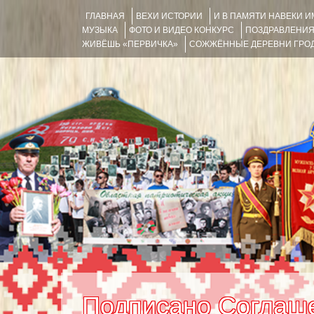
ГЛАВНАЯ
ВЕХИ ИСТОРИИ
И В ПАМЯТИ НАВЕКИ 
МУЗЫКА
ФОТО И ВИДЕО КОНКУРС
ПОЗДРАВЛЕНИ
ЖИВЁШЬ «ПЕРВИЧКА»
СОЖЖЁННЫЕ ДЕРЕВНИ ГРОД
Подписано Соглаше