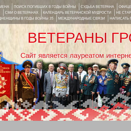
ИМЕНА
ПОИСК ПОГИБШИХ В ГОДЫ ВОЙНЫ
СУДЬБА ВЕТЕРАНА
ОФИЦЕ
Я
СМИ О ВЕТЕРАНАХ
КАЛЕНДАРЬ ВЕТЕРАНСКОЙ МУДРОСТИ
НЕ СТА
НЕНЩИНЫ В ГОДЫ ВОЙНЫ 35
МЕЖДУНАРОДНЫЕ СВЯЗИ
НАПИСАТЬ
ВЕТЕРАНЫ Г
Сайт является лауреатом ин
Menu
SKIP TO CONTENT