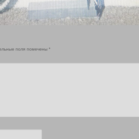
ельные поля помечены
*