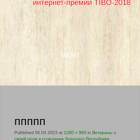
интернет-премии TIBO-2018
SKIP TO CONTENT
MENU
ппппп
Published
06.04.2023
at
1280 × 960
in
Ветераны о
своей роли в созидании будущего Республики