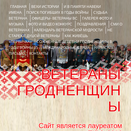
ГЛАВНАЯ
ВЕХИ ИСТОРИИ
И В ПАМЯТИ НАВЕКИ
ИМЕНА
ПОИСК ПОГИБШИХ В ГОДЫ ВОЙНЫ
СУДЬБА
ВЕТЕРАНА
ОФИЦЕРЫ- ВЕТЕРАНЫ ВС
ГАЛЕРЕЯ ФОТО И
МУЗЫКА
ФОТО И ВИДЕО КОНКУРС
ПОЗДРАВЛЕНИЯ
СМИ О
ВЕТЕРАНАХ
КАЛЕНДАРЬ ВЕТЕРАНСКОЙ МУДРОСТИ
НЕ
СТАРЕЮТ ДУШОЙ ВЕТЕРАНЫ
КАК ЖИВЁШЬ
«ПЕРВИЧКА»
СОЖЖЁННЫЕ ДЕРЕВНИ ГРОДНЕНЩИНЫ В
ГОДЫ ВОЙНЫ 35
МЕЖДУНАРОДНЫЕ СВЯЗИ
НАПИСАТЬ
ПИСЬМО
КОНТАКТЫ
ВЕТЕРАНЫ
ГРОДНЕНЩИН
Ы
Сайт является лауреатом